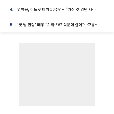
임영웅, 어느덧 데뷔 10주년⋯"가진 것 없던 시절, 내 앞엔 20명의 팬뿐"
4.
'굿 윌 헌팅' 배우 "기아 EV2 덕분에 살아"…교통사고 후 안전성 극찬
5.