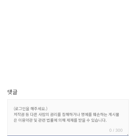
댓글
0 / 300