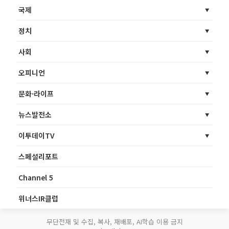
국제
정치
사회
오피니언
문화·라이프
뉴스발전소
이투데이TV
스페셜리포트
Channel 5
위너스IR클럽
무단전재 및 수집, 복사, 재배포, AI학습 이용 금지