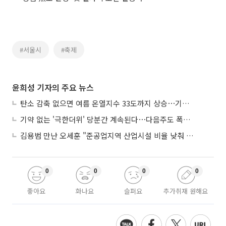
#서울시
#축제
윤희성 기자의 주요 뉴스
탄소 감축 없으면 여름 온열지수 33도까지 상승⋯기상청, 2100년 미래전망
기약 없는 '극한더위' 당분간 계속된다⋯다음주도 폭염·열대야 지속
김용범 만난 오세훈 "준공업지역 산업시설 비율 낮춰 공급 늘려야"
0
0
0
0
좋아요
화나요
슬퍼요
추가취재 원해요