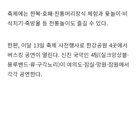
축제에는 한복·호패·전통머리장식 체험과 윷놀이·비
석치기·죽방울 등 전통놀이도 즐길 수 있다.
한편, 이달 13일 축제 사전행사로 한강공원 4곳에서
버스킹 공연이 열린다. 신진 국악인 4팀(실크앙상블·
몽루밴드·류·구각노리)이 여의도·잠실·망원·잠원에서
각각 공연한다.