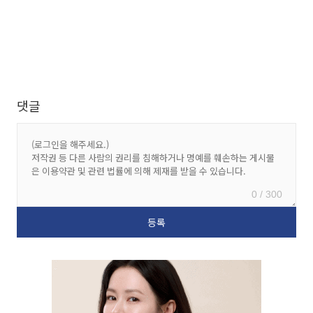
댓글
0 / 300