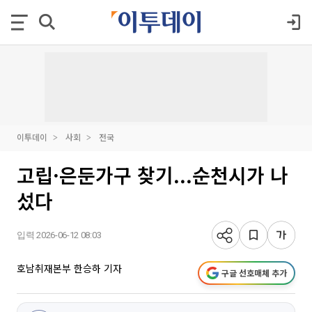
이투데이
사회
전국
고립·은둔가구 찾기...순천시가 나
섰다
입력 2026-06-12 08:03
호남취재본부 한승하 기자
구글 선호매체 추가