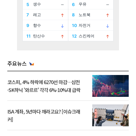
주요뉴스
코스피, 4% 하락에 6270선 마감…삼전
·SK하닉 '와르르' 각각 6%·10%대 급락
ISA 계좌, 5년마다 깨라고요? [이슈크래
커]