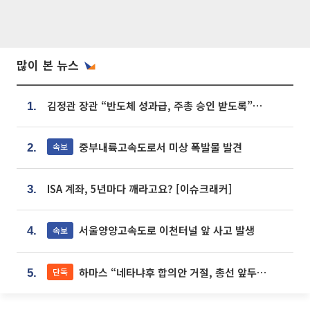
많이 본 뉴스
김정관 장관 “반도체 성과급, 주총 승인 받도록”…상법·자본시장법 개정 시사
1.
중부내륙고속도로서 미상 폭발물 발견
속보
2.
ISA 계좌, 5년마다 깨라고요? [이슈크래커]
3.
서울양양고속도로 이천터널 앞 사고 발생
속보
4.
하마스 “네타냐후 합의안 거절, 총선 앞두고 시간 끌기”
단독
5.