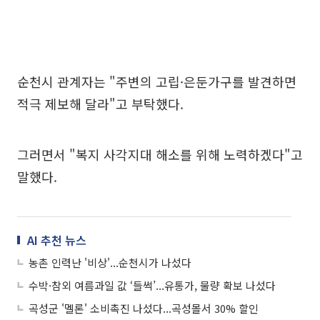
순천시 관계자는 "주변의 고립·은둔가구를 발견하면
적극 제보해 달라"고 부탁했다.
그러면서 "복지 사각지대 해소를 위해 노력하겠다"고
말했다.
AI 추천 뉴스
농촌 인력난 '비상'...순천시가 나섰다
수박·참외 여름과일 값 ‘들썩’...유통가, 물량 확보 나섰다
곡성군 '멜론' 소비촉진 나섰다...곡성몰서 30% 할인