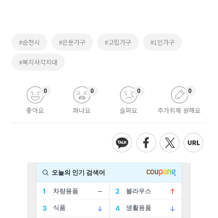
#순천시
#은둔가구
#고립가구
#1인가구
#복지사각지대
0
0
0
0
좋아요
화나요
슬퍼요
추가취재 원해요