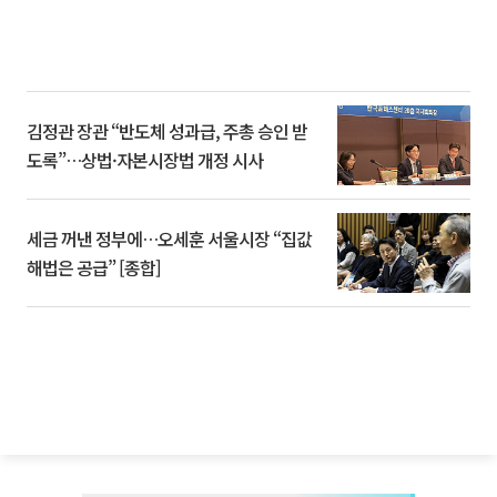
김정관 장관 “반도체 성과급, 주총 승인 받
도록”…상법·자본시장법 개정 시사
세금 꺼낸 정부에…오세훈 서울시장 “집값
해법은 공급” [종합]