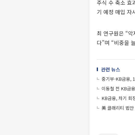
주식 수 축소 효
기 예정 매입 자
최 연구원은 “악
다”며 “비중을 
관련 뉴스
중기부-KB금융, 
이동철 전 KB금
KB금융, 차기 회
美 클래리티 법안