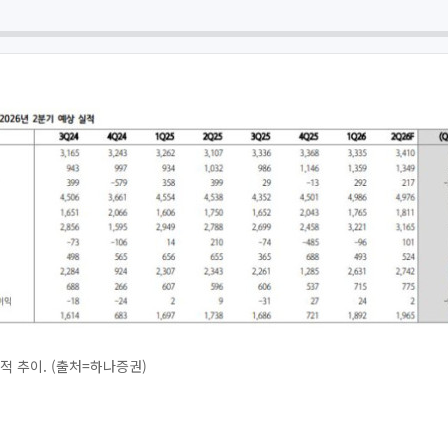
적 추이. (출처=하나증권)