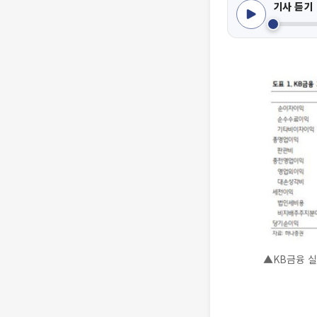
기사 듣기
▲KB금융 실