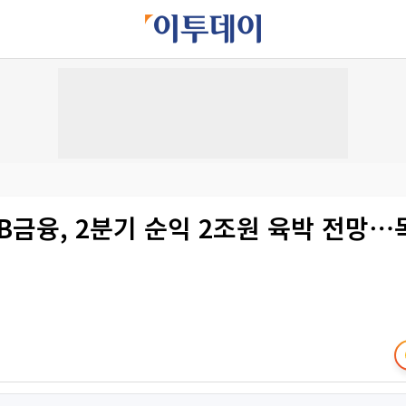
B금융, 2분기 순익 2조원 육박 전망⋯