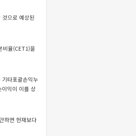
할 것으로 예상된
비율(CET1)을
따른 기타포괄손익누
순이익이 이를 상
감안하면 현재보다