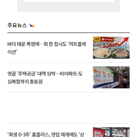
주요뉴스
바다 태운 폭염에…회 한 접시도 ‘히트플레
이션’
영끌 '주택공급' 대책 임박⋯비아파트·도
심복합까지 총동원
‘회생 D-3주’ 홈플러스, 영업 재개에도 ‘상