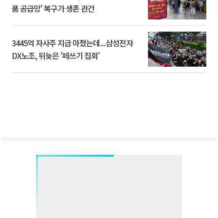
품 공급망’ 복구가 생존 관건
3445억 자사주 지급 마쳤는데...삼성전자
DX노조, 뒤늦은 '떼쓰기 집회'