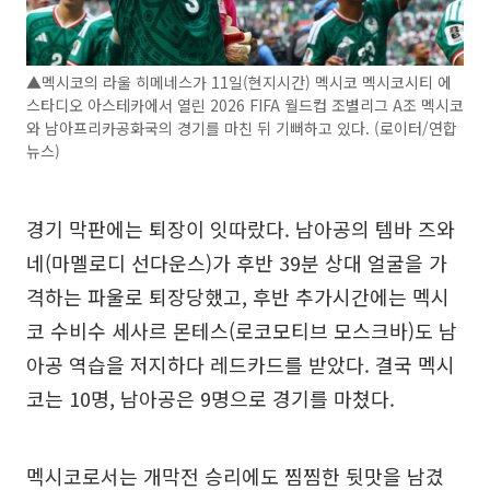
▲멕시코의 라울 히메네스가 11일(현지시간) 멕시코 멕시코시티 에
스타디오 아스테카에서 열린 2026 FIFA 월드컵 조별리그 A조 멕시코
와 남아프리카공화국의 경기를 마친 뒤 기뻐하고 있다. (로이터/연합
뉴스)
경기 막판에는 퇴장이 잇따랐다. 남아공의 템바 즈와
네(마멜로디 선다운스)가 후반 39분 상대 얼굴을 가
격하는 파울로 퇴장당했고, 후반 추가시간에는 멕시
코 수비수 세사르 몬테스(로코모티브 모스크바)도 남
아공 역습을 저지하다 레드카드를 받았다. 결국 멕시
코는 10명, 남아공은 9명으로 경기를 마쳤다.
멕시코로서는 개막전 승리에도 찜찜한 뒷맛을 남겼