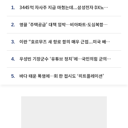
3445억 자사주 지급 마쳤는데...삼성전자 DX노조, 뒤늦은 '떼쓰기 집회'
1.
영끌 '주택공급' 대책 임박⋯비아파트·도심복합까지 총동원
2.
이란 “호르무즈 새 항로 합의 매우 근접...미국 배상 먼저”
3.
우성빈 기장군수 ‘유튜브 정치’에…국민의힘 군의원들 집단 반발
4.
바다 태운 폭염에…회 한 접시도 ‘히트플레이션’
5.