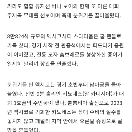
키라도 힙합 뮤지션 버나 보이와 함께 또 다른 대회
주제곡 무대를 선보이며 축제 분위기를 끌어올렸다.
8만824석 규모의 멕시코시티 스타디움은 홈 팬들로
가득 찼다. 경기 시작 전 관중석에서는 파도타기 응원
이 이어졌고, 전통 모자 솜브레로를 형상화한 종이가
일제히 날리며 장관을 연출했다.
분위기를 탄 멕시코는 경기 초반부터 남아공을 몰아
붙였다. 전반 9분 훌리안 키뇨네스(알 카디시야)가 대
회 1호골의 주인공이 됐다. 콜롬비아 출신으로 2023
년 멕시코로 귀화한 키뇨네스는 상대 수비의 실수를
놓치지 않고 페널티 지역 안에서 오른발 슈팅으로 골
망을 흔들었다.