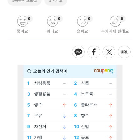
#북중미월드컵
#멕시코
0
0
0
0
좋아요
화나요
슬퍼요
추가취재 원해요