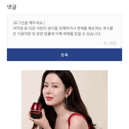
댓글
0 / 300