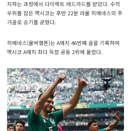
지하는 과정에서 다이렉트 레드카드를 받았다. 수적
우위를 잡은 멕시코는 후반 22분 라울 히메네스의 추
가골로 승기를 굳혔다.
히메네스(울버햄튼)는 A매치 46번째 골을 기록하며
멕시코 A매치 최다 득점 공동 2위에 올랐다.