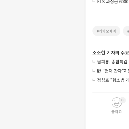
ELS 과징금 6
#카카오페이
조소현 기자의 주요
원희룡, 종합특검 
野 “헌재 간다”
정성호 “형소법 
0
좋아요