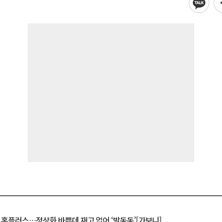
연 홈플러스…정상화 바쁜데 재고 없어 ‘발동동’[가보니]