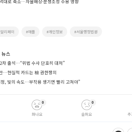
000억대로 축소…자율배상·분쟁조정 수용 영향
#알리페이
#애플
#개인정보
#서울행정법원
 뉴스
2차 출석…“위법 수사 단호히 대처”
지만…현실적 카드는 檢 권한쟁의
개정, 빛의 속도…부작용 생기면 빨리 고쳐야”
0
0
화나요
슬퍼요
추