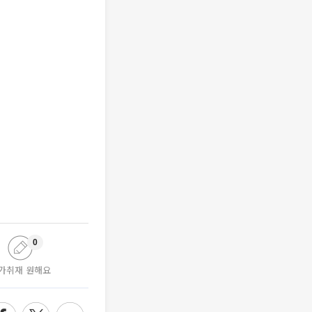
0
가취재 원해요