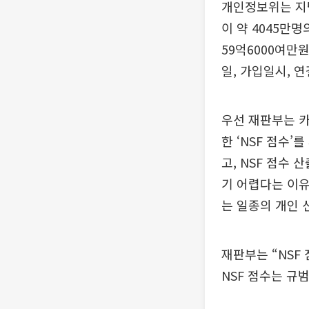
개인정보위는 지난
이 약 4045만
59억6000여만
일, 가입일시, 연
우선 재판부는 
한 ‘NSF 점수’
고, NSF 점수
기 어렵다는 이유
는 일종의 개인 
재판부는 “NSF
NSF 점수는 규