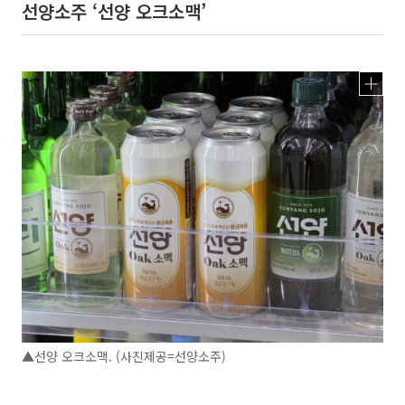
선양소주 ‘선양 오크소맥’
▲선양 오크소맥. (사진제공=선양소주)