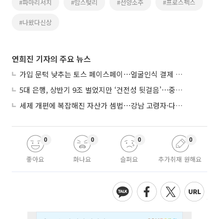
#파마리서치
#맘스텇리
#선양소주
#프로스펙스
#나왔다신상
연희진 기자의 주요 뉴스
가입 문턱 낮추는 토스 페이스페이⋯얼굴인식 결제 확산 속도낸다
5대 은행, 상반기 9조 벌었지만 ‘건전성 뒷걸음’⋯중기대출 문턱 높아지나
세제 개편에 복잡해진 자산가 셈법⋯강남 고령자·다주택자 ‘자산재편 고심’
0
0
0
0
좋아요
화나요
슬퍼요
추가취재 원해요