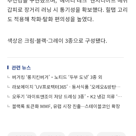
갑피로 장거리 러닝 시 통기성을 확보했다. 힐탭 고리
도 적용해 착화·탈화 편의성을 높였다.
색상은 크림·블랙·그레이 3종으로 구성됐다.
관련 뉴스
버거킹 ‘롱치킨버거’‧노티드 ‘두부 도넛’ 3종 외
라보에이치 ‘UV프로텍터365’ㆍ동서식품 ‘오레오&방탄소년단 한정판 쿠키’ 외
오뚜기 ‘라이트앤조이 저당 드레싱 3종’‧K2 냉감 의류 ‘오싹’
블랙록 토큰화 MMF, 유럽 시장 진출∙∙∙스테이블코인 확장