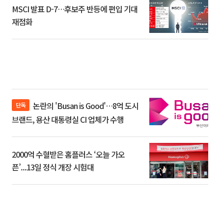
MSCI 발표 D-7…후보주 반등에 편입 기대
재점화
논란의 'Busan is Good'…8억 도시
단독
브랜드, 용산 대통령실 CI 업체가 수행
2000억 수혈받은 홈플러스 ‘오늘 가오
픈’...13일 정식 개장 시험대