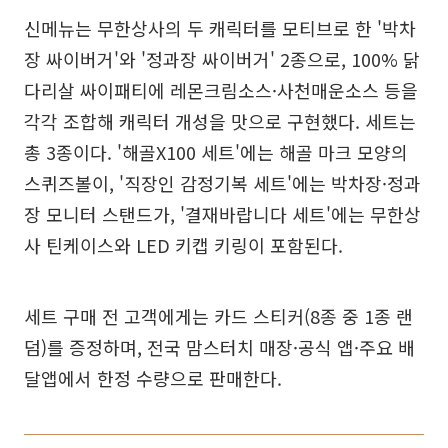
신메뉴는 무한상사의 두 캐릭터를 모티브로 한 '박차
장 싸이버거'와 '정과장 싸이버거' 2종으로, 100% 닭
다리살 싸이패티에 레몬크림소스·사천매운소스 등을
각각 조합해 캐릭터 개성을 맛으로 구현했다. 세트는
총 3종이다. '해골X100 세트'에는 해골 마크 모양의
스퀴즈볼이, '직장인 감정기복 세트'에는 박차장·정과
장 모니터 스탠드가, '결재바랍니다 세트'에는 무한상
사 틴케이스와 LED 키캡 키링이 포함된다.
세트 구매 전 고객에게는 카드 스티커(8종 중 1종 랜
덤)를 증정하며, 전국 맘스터치 매장·공식 앱·주요 배
달앱에서 한정 수량으로 판매한다.