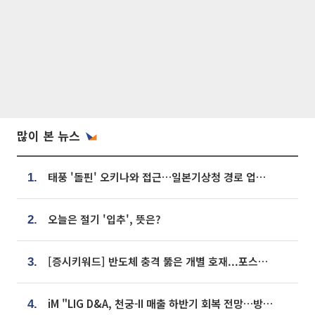
많이 본 뉴스
태풍 '돌핀' 오키나와 접근…일본기상청 경로 업데이트
1.
오늘은 절기 '입추', 뜻은?
2.
[증시키워드] 반도체 충격 뚫은 개별 호재...포스코퓨처엠·에코프로·한화솔루션 '눈길'
3.
iM "LIG D&A, 천궁-II 매출 하반기 회복 전망…방산 톱픽 유지"
4.