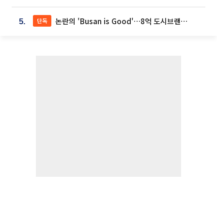
논란의 'Busan is Good'…8억 도시브랜드, 용산 대통령실 CI 업체가 수행
단독
5.