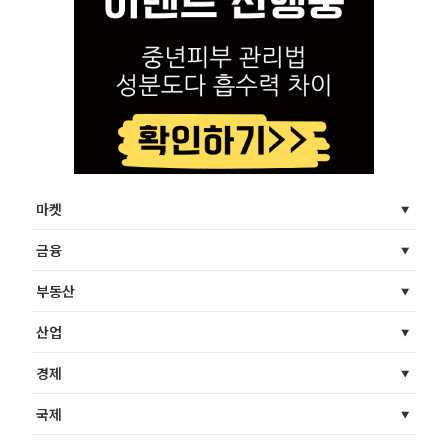
마켓
금융
부동산
산업
경제
국제