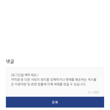
댓글
0 / 300