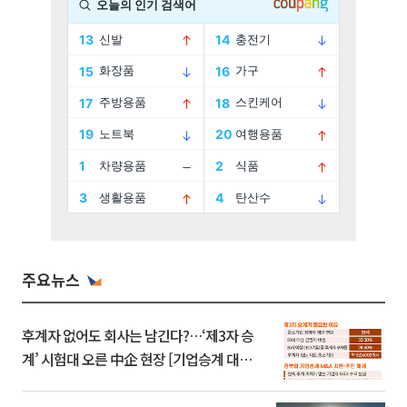
주요뉴스
후계자 없어도 회사는 남긴다?…‘제3자 승
계’ 시험대 오른 中企 현장 [기업승계 대전
환]