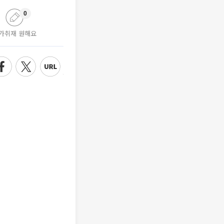
0
가취재 원해요