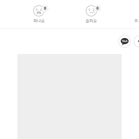
0
0
화나요
슬퍼요
추