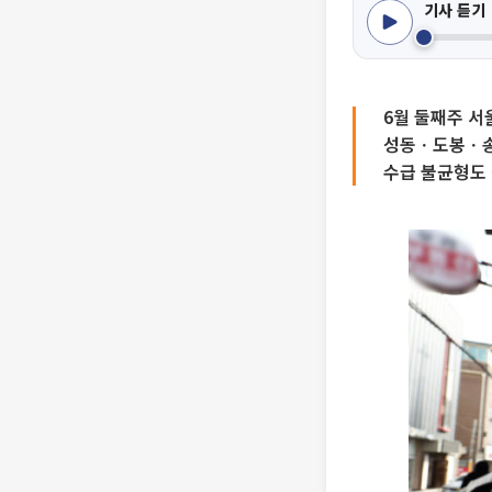
기사 듣기
6월 둘째주 서
성동ㆍ도봉ㆍ송
수급 불균형도