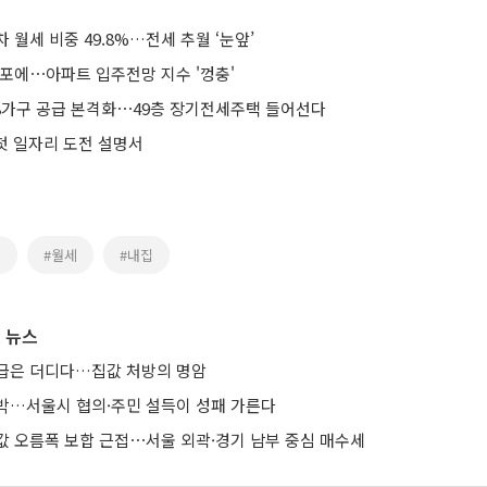
 월세 비중 49.8%…전세 추월 ‘눈앞’
공포에⋯아파트 입주전망 지수 '껑충'
8가구 공급 본격화⋯49층 장기전세주택 들어선다
 첫 일자리 도전 설명서
세
#월세
#내집
 뉴스
급은 더디다…집값 처방의 명암
박…서울시 협의·주민 설득이 성패 가른다
값 오름폭 보합 근접⋯서울 외곽·경기 남부 중심 매수세