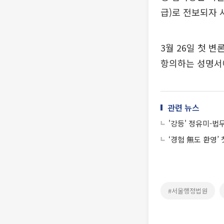
급)로 전보되자 
3월 26일 첫 
항의하는 성명서
관련 뉴스
'강등' 정유미-법
‘경험 無도 환영’
#서울행정법원