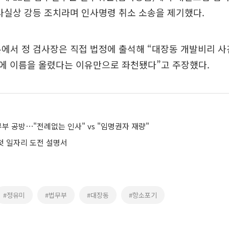
사실상 강등 조치라며 인사명령 취소 소송을 제기했다.
변론에서 정 검사장은 직접 법정에 출석해 “대장동 개발비리 
에 이름을 올렸다는 이유만으로 좌천됐다”고 주장했다.
무부 공방⋯"전례없는 인사" vs "임명권자 재량"
 첫 일자리 도전 설명서
#정유미
#법무부
#대장동
#항소포기