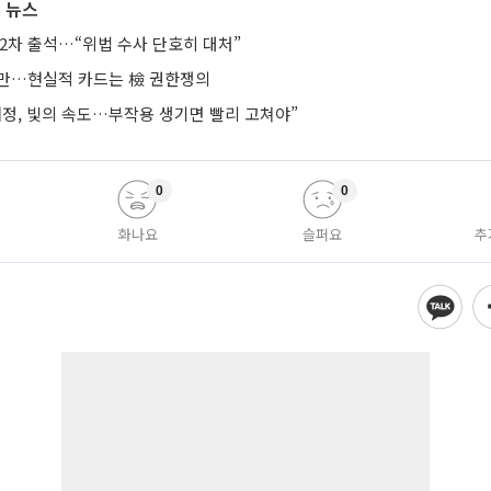
 뉴스
2차 출석…“위법 수사 단호히 대처”
지만…현실적 카드는 檢 권한쟁의
개정, 빛의 속도…부작용 생기면 빨리 고쳐야”
0
0
화나요
슬퍼요
추