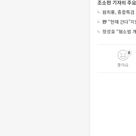
조소현 기자의 주요
원희룡, 종합특검 
野 “헌재 간다”
정성호 “형소법 
0
좋아요