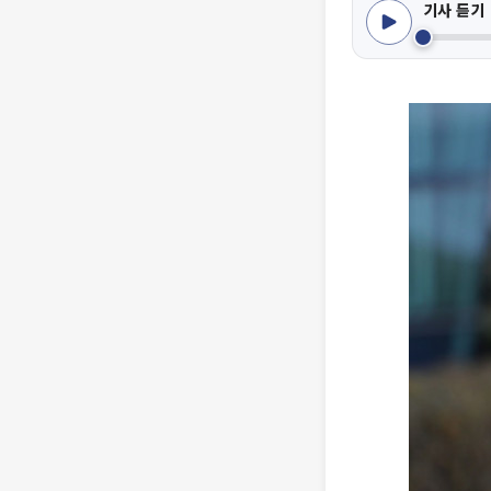
기사 듣기