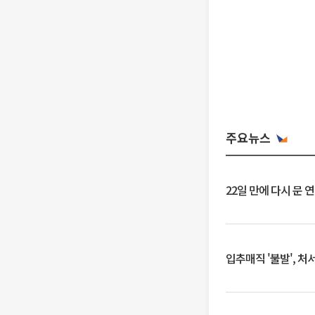
주요뉴스
22일 만에 다시 문 
입추매직 '불발', 처