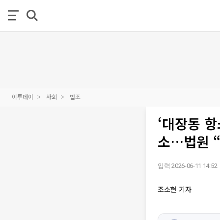
이투데이
사회
법조
‘대장동 항
소…법원 
입력 2026-06-11 14:52
조소현 기자