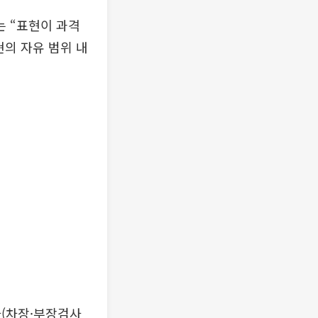
는 “표현이 과격
현의 자유 범위 내
사(차장·부장검사