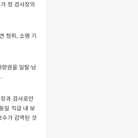
부가 정 검사장의
 청취, 소명 기
재량권을 일탈·남
.
총장과 검사로만
동일 직급 내 보
보수가 감액된 것