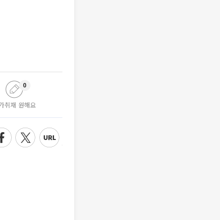
0
가취재 원해요