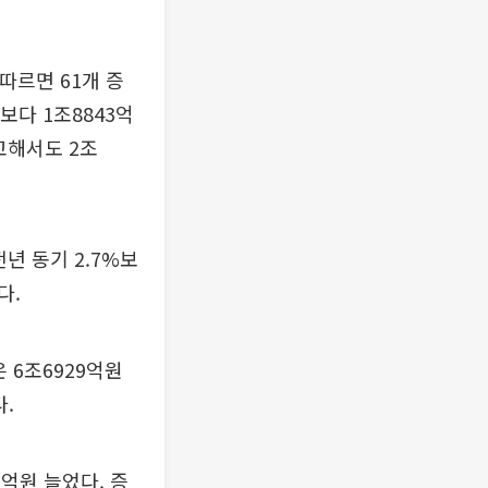
따르면 61개 증
보다 1조8843억
비교해서도 2조
년 동기 2.7%보
다.
 6조6929억원
다.
5억원 늘었다. 증