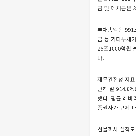
금 및 예치금은 3
부채총액은 991
금 등 기타부채가
25조1000억원
다.
재무건전성 지표는
난해 말 914.
했다. 평균 레버리
증권사가 규제비율
선물회사 실적도 