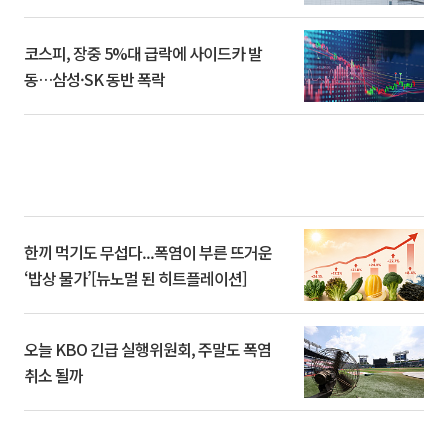
코스피, 장중 5%대 급락에 사이드카 발
동…삼성·SK 동반 폭락
한끼 먹기도 무섭다...폭염이 부른 뜨거운
‘밥상 물가’[뉴노멀 된 히트플레이션]
오늘 KBO 긴급 실행위원회, 주말도 폭염
취소 될까