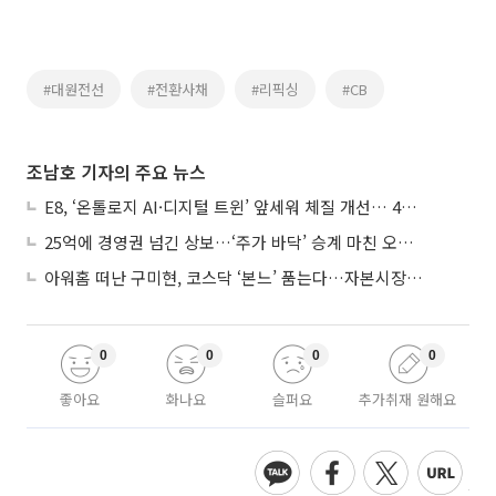
#대원전선
#전환사채
#리픽싱
#CB
조남호 기자의 주요 뉴스
E8, ‘온톨로지 AI·디지털 트윈’ 앞세워 체질 개선… 4분기 흑자전환 총력
25억에 경영권 넘긴 상보…‘주가 바닥’ 승계 마친 오너 2세, 주가 부양 나설까
아워홈 떠난 구미현, 코스닥 ‘본느’ 품는다…자본시장 전면 등판
0
0
0
0
좋아요
화나요
슬퍼요
추가취재 원해요