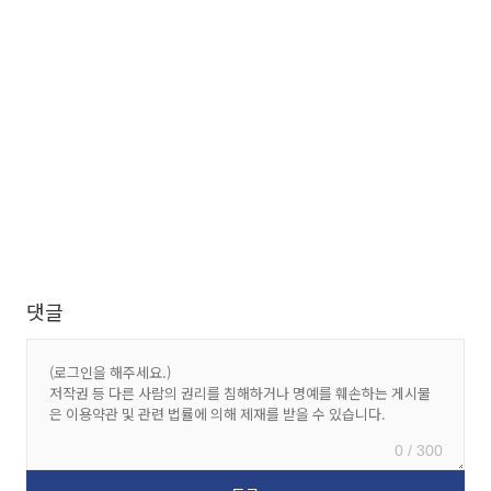
댓글
0 / 300