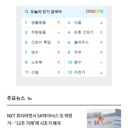
주요뉴스
NXT 프리마켓서 SK하이닉스 또 하한
가⋯‘11주 거래’에 시초가 왜곡