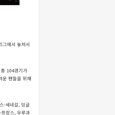
별리그에서 놓쳐서
총 104경기가
려운 팬들을 위해
스-세네갈, 잉글
-프랑스, 우루과