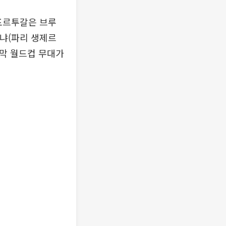
 포르투갈은 브루
티냐(파리 생제르
지막 월드컵 무대가