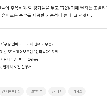
팬들이 주목해야 할 경기들을 두고 "72경기에 달하는 조별리
 흥미로운 승부를 제공할 가능성이 높다"고 전했다.
고 '부상 날벼락'⋯대체 선수 여부는?
강 갈 것"⋯홍명보호엔 "안타깝다" 지적
' 시뮬레이션 결과⋯1위는?
 첫 일자리 도전 설명서
#국제축구연맹
#조별리그
#빅매치
#멕시코