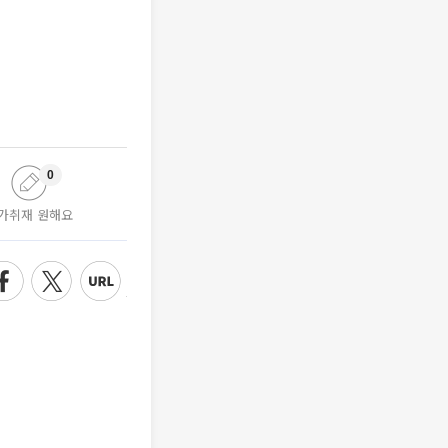
0
가취재 원해요