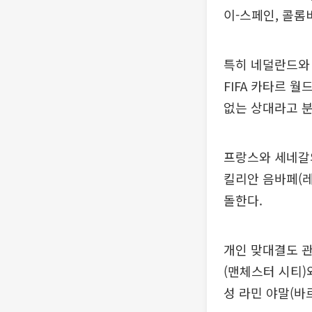
이-스페인, 콜롬
특히 네덜란드와 
FIFA 카타르 
없는 상대라고 
프랑스와 세네갈의
킬리안 음바페(
돌한다.
개인 맞대결도 
(맨체스터 시티)
성 라민 야말(바