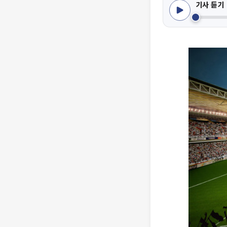
기사 듣기