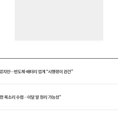
일 벗었지만…반도체·배터리 업계 “시행령이 관건”
한 목소리 수렴…이달 말 정리 가능성”