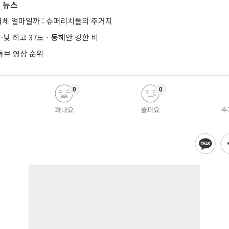
 뉴스
은 대체 얼마일까 : 슈퍼리치들의 주거지
낮 최고 37도ㆍ동해안 강한 비
튜브 영상 순위
0
0
화나요
슬퍼요
추