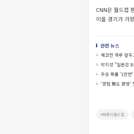
CNN은 월드컵 
이들 경기가 가장
관련 뉴스
체코전 하루 앞두
박지성 "일본은 8
우승 확률 '1만번
‘경험 無도 환영’
#북중미월드컵