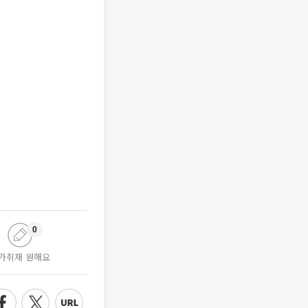
0
가취재 원해요