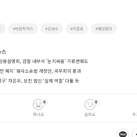
트
#바람픽쳐스
#김성수
#이준호
#배임혐의
뉴스
임용설명회, 검찰 내부서 '눈치싸움' 기류변화도
전 폐지’ 형사소송법 개정안, 국무회의 통과
구’ 차은우, 모친 법인 ‘실제 역할’ 다툴 듯
0
0
화나요
슬퍼요
추