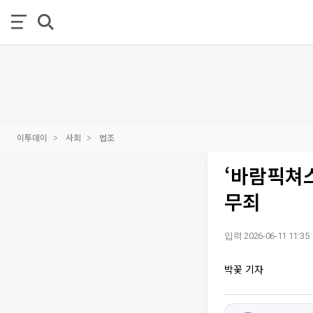
이투데이
사회
법조
‘바람픽쳐스
무죄
입력 2026-06-11 11:35
박꽃 기자