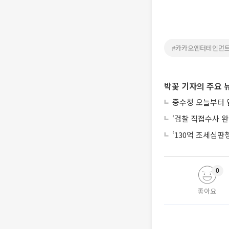
#카카오엔터테인먼
박꽃 기자의 주요 
중수청 오늘부터 
‘검찰 직접수사 완
‘130억 조세심판청
0
좋아요