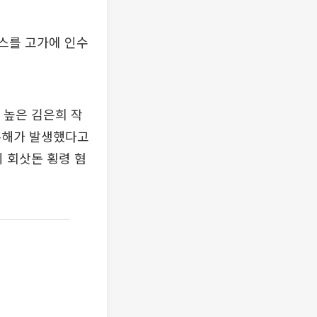
쳐스를 고가에 인수
 높은 김은희 작
손해가 발생했다고
의 회삿돈 횡령 혐