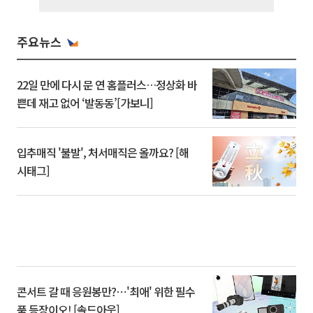
주요뉴스
22일 만에 다시 문 연 홈플러스…정상화 바
쁜데 재고 없어 ‘발동동’[가보니]
입추매직 '불발', 처서매직은 올까요? [해
시태그]
콘서트 갈 때 응원봉만?⋯'최애' 위한 필수
품 등장이오! [솔드아웃]