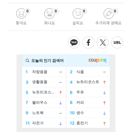
0
0
0
0
좋아요
화나요
슬퍼요
추가취재 원해요