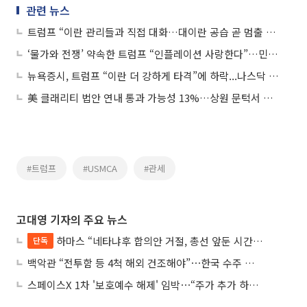
관련 뉴스
트럼프 “이란 관리들과 직접 대화…대이란 공습 곧 멈출 것”
‘물가와 전쟁’ 약속한 트럼프 “인플레이션 사랑한다”…민주당 맹공
뉴욕증시, 트럼프 “이란 더 강하게 타격”에 하락...나스닥 1.98%↓
美 클래리티 법안 연내 통과 가능성 13%…상원 문턱서 제동
#트럼프
#USMCA
#관세
고대영 기자의 주요 뉴스
하마스 “네타냐후 합의안 거절, 총선 앞둔 시간 끌기”
단독
백악관 “전투함 등 4척 해외 건조해야”⋯한국 수주 기대
스페이스X 1차 '보호예수 해제' 임박⋯“주가 추가 하락 가능성”