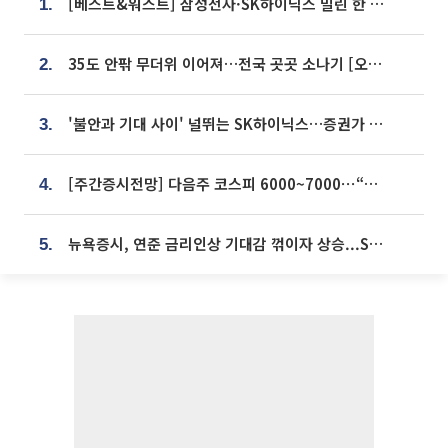
[베스트&워스트] 삼성전자·SK하이닉스 밀린 한 주…상상인증권은 85% 급등
1.
35도 안팎 무더위 이어져…전국 곳곳 소나기 [오늘 날씨]
2.
'불안과 기대 사이' 널뛰는 SK하이닉스…증권가 "HBM4·LTA 기반 펀터멘털 견고"
3.
[주간증시전망] 다음주 코스피 6000~7000⋯“外人 수급은 정책이 변수”
4.
뉴욕증시, 연준 금리인상 기대감 꺾이자 상승...S&P500 사상 최고치 [종합]
5.