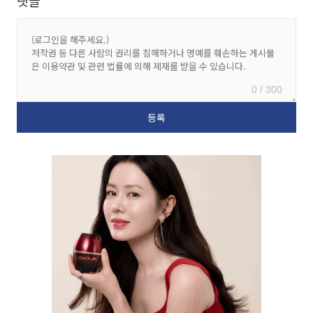
댓글
0 / 300