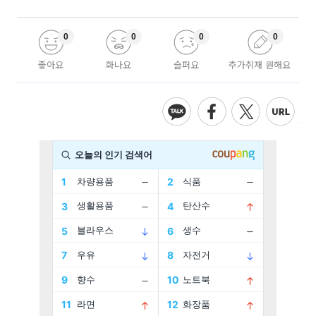
0
0
0
0
좋아요
화나요
슬퍼요
추가취재 원해요