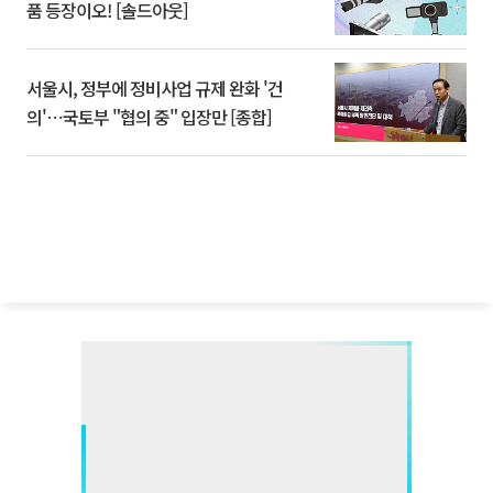
품 등장이오! [솔드아웃]
서울시, 정부에 정비사업 규제 완화 '건
의'⋯국토부 "협의 중" 입장만 [종합]