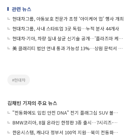
관련 뉴스
현대차그룹, 아동보호 전문가 초청 ‘아이케어 업’ 행사 개최
현대차그룹, 사내 스타트업 3곳 독립…누적 분사 44개사
현대차·기아, 차량 실내 살균 신기술 공개…'플라즈마 케어 UVC' 세계 최초 개발
美 클래리티 법안 연내 통과 가능성 13%…상원 문턱서 제동
#현대차
김채빈 기자의 주요 뉴스
"전동화에도 입힌 안전 DNA" 전기 플래그십 SUV 볼보 'EX90'
BMW코리아, 8월 온라인 한정판 3종 출시…7시리즈·X7·M340i 투어링
한온시스템, 캐나다 정부서 100억 지원…북미 전동화 시장 가속