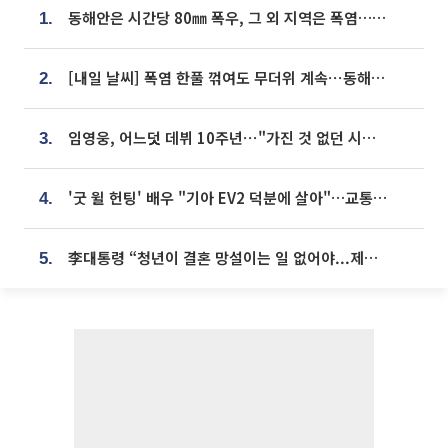
동해안은 시간당 80㎜ 폭우, 그 외 지역은 폭염…‘극과 극 날씨’
1.
[내일 날씨] 폭염 한풀 꺾여도 무더위 계속⋯동해안 이틀 연속 비
2.
임영웅, 어느덧 데뷔 10주년⋯"가진 것 없던 시절, 내 앞엔 20명의 팬뿐"
3.
'굿 윌 헌팅' 배우 "기아 EV2 덕분에 살아"…교통사고 후 안전성 극찬
4.
李대통령 “청년이 결혼 망설이는 일 없어야...제도상 불이익 조사”
5.