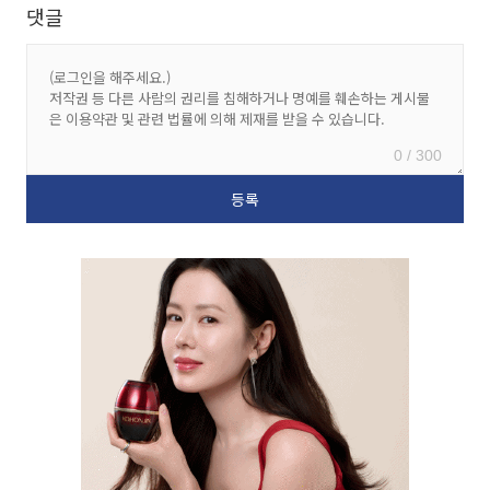
댓글
0 / 300