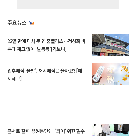
주요뉴스
22일 만에 다시 문 연 홈플러스…정상화 바
쁜데 재고 없어 ‘발동동’[가보니]
입추매직 '불발', 처서매직은 올까요? [해
시태그]
콘서트 갈 때 응원봉만?⋯'최애' 위한 필수