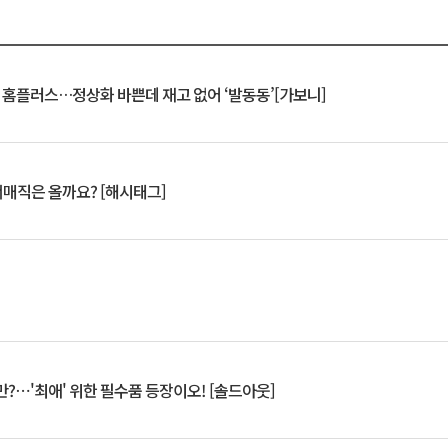
연 홈플러스…정상화 바쁜데 재고 없어 ‘발동동’[가보니]
서매직은 올까요? [해시태그]
?⋯'최애' 위한 필수품 등장이오! [솔드아웃]