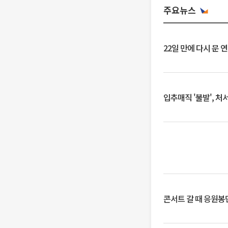
주요뉴스
22일 만에 다시 문 
입추매직 '불발', 처
콘서트 갈 때 응원봉만