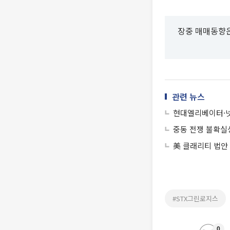
장중 매매동향은
관련 뉴스
현대엘리베이터·넷
중동 전쟁 불확실
美 클래리티 법안
#STX그린로지스
0