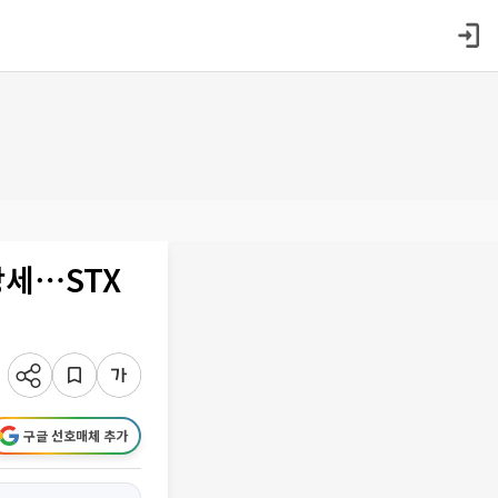
강세⋯STX
구글 선호매체 추가