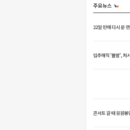
주요뉴스
22일 만에 다시 문 
입추매직 '불발', 처
콘서트 갈 때 응원봉만