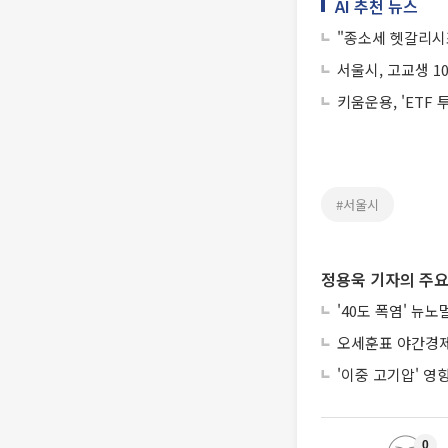
AI 추천 뉴스
"종소세 헷갈리시
서울시, 고교생 10
키움운용, 'ETF
#서울시
정용욱 기자의 주요
'40도 폭염' 뉴
오세훈표 야간경제 
'이중 고기압' 영
0