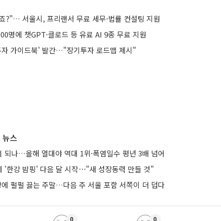
죠?"… 서울시, 프리랜서 무료 세무·법률 컨설팅 지원
00명에 챗GPT·클로드 등 유료 AI 9종 무료 지원
 투자 가이드북' 발간…"장기투자 로드맵 제시"
 뉴스
노멀 되나…올해 열대야 역대 1위·폭염일수 평년 3배 넘어
'한강 밤핑' 다음 달 시작⋯"새 성장동력 만들 것"
향에 펄펄 끓는 주말…다음 주 서울 포함 서쪽이 더 덥다
0
0