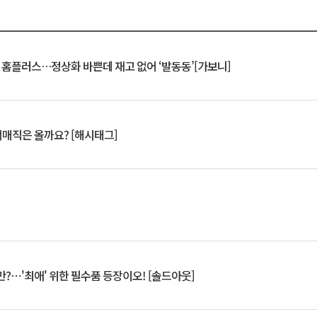
연 홈플러스…정상화 바쁜데 재고 없어 ‘발동동’[가보니]
서매직은 올까요? [해시태그]
?⋯'최애' 위한 필수품 등장이오! [솔드아웃]