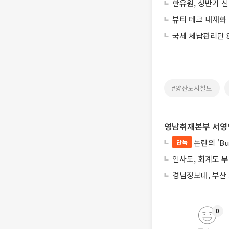
한유원, 상반기 
뷰티 테크 내재화
국세 체납관리단 8
#양산도시철도
영남취재본부 서영
논란의 'Bu
단독
인사도, 회계도 
경남정보대, 부산
0