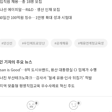
신입직원 채용…총 18명 모집
 나선 에이피알⋯R&Dㆍ생산 인재 모집
0일간 100억원 징수…1만명 확대 성과 시험대
#양산선
#우진메트로양산
#공개채용
#채용연계형교육생
인 기자의 주요 뉴스
san is Good'…8억 도시브랜드, 용산 대통령실 CI 업체가 수행
무너진 부산테크노파크…감사서 '혈세 유용·인사 뒤집기' 적발
 지역 맞춤형 평생직업교육 우수사례로 혁신 주도
0
0