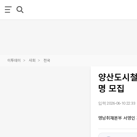
이투데이
사회
전국
양산도시철
명 모집
입력 2026-06-10 22:33
영남취재본부 서영인