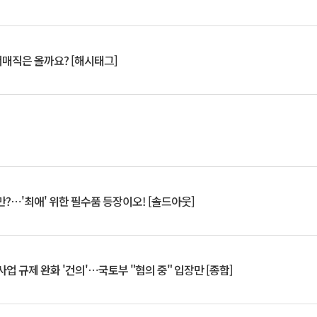
서매직은 올까요? [해시태그]
?⋯'최애' 위한 필수품 등장이오! [솔드아웃]
업 규제 완화 '건의'⋯국토부 "협의 중" 입장만 [종합]