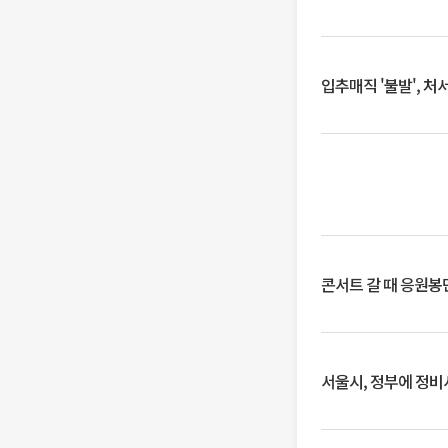
입추매직 '불발', 처
콘서트 갈 때 응원봉만
서울시, 정부에 정비사