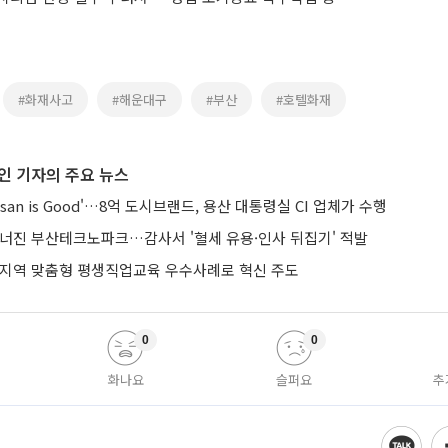
#화재사고
#해운대구
#부산
#호텔화재
인 기자의 주요 뉴스
san is Good'…8억 도시브랜드, 용산 대통령실 CI 업체가 수행
무너진 부산테크노파크…감사서 '혈세 유용·인사 뒤집기' 적발
 지역 맞춤형 평생직업교육 우수사례로 혁신 주도
0
0
화나요
슬퍼요
추