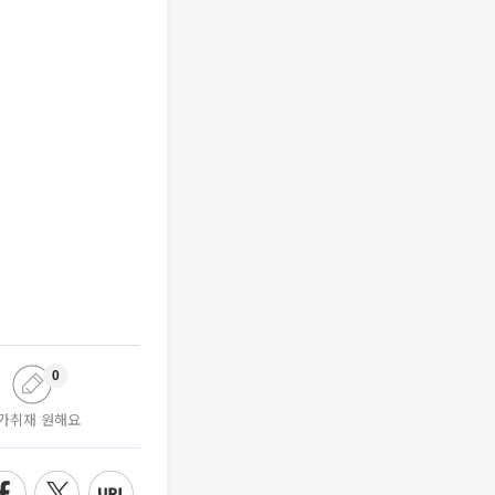
0
가취재 원해요