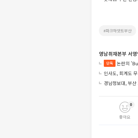
#파크하얏트부산
영남취재본부 서영
논란의 'Bu
단독
인사도, 회계도 
경남정보대, 부산
0
좋아요