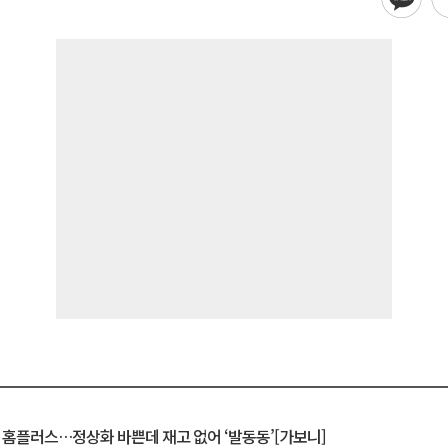
연 홈플러스…정상화 바쁜데 재고 없어 ‘발동동’[가보니]