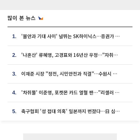
많이 본 뉴스
'불안과 기대 사이' 널뛰는 SK하이닉스…증권가 "HBM4·LTA 기반 펀터멘털 견고"
1.
'나혼산' 류혜영, 고경표와 16년산 우정…"자취방서 부모님과 마주쳐"
2.
이재준 시장 "정전, 시민안전과 직결"…수원시 비상대응체계 가동
3.
'차쥐뿔' 이준영, 포켓몬 카드 열혈 팬⋯"리셀러 처단할 것"
4.
축구협회 '성 접대 의혹' 일본까지 번졌다…日 심판 실명 공개
5.