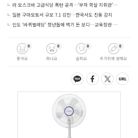
러 모스크바 고급식당 폭탄 공격…‘부차 학살 지휘관’ 노렸나
일본 구마모토서 규모 7.1 강진…한국서도 진동 감지
인도 ‘바퀴벌레당’ 청년들에 백기 든 모디…교육장관 사퇴
0
0
0
0
좋아요
화나요
슬퍼요
추가취재 원해요