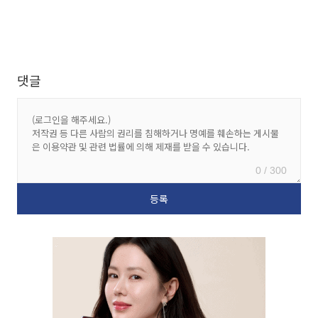
댓글
0 / 300