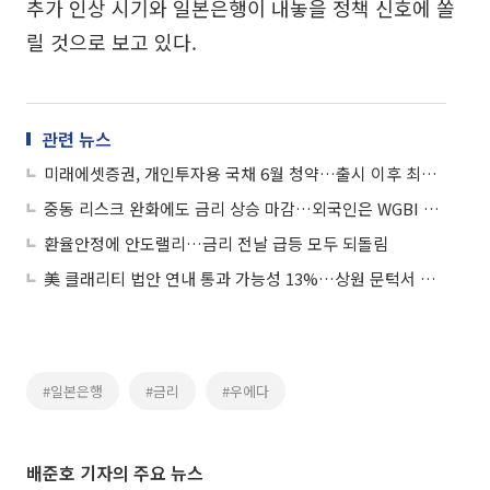
추가 인상 시기와 일본은행이 내놓을 정책 신호에 쏠
릴 것으로 보고 있다.
관련 뉴스
미래에셋증권, 개인투자용 국채 6월 청약…출시 이후 최고 금리
중동 리스크 완화에도 금리 상승 마감…외국인은 WGBI 효과로 '사자' 행진
환율안정에 안도랠리…금리 전날 급등 모두 되돌림
美 클래리티 법안 연내 통과 가능성 13%…상원 문턱서 제동
#일본은행
#금리
#우에다
배준호 기자의 주요 뉴스