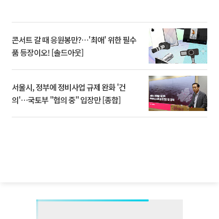
콘서트 갈 때 응원봉만?⋯'최애' 위한 필수
품 등장이오! [솔드아웃]
서울시, 정부에 정비사업 규제 완화 '건
의'⋯국토부 "협의 중" 입장만 [종합]