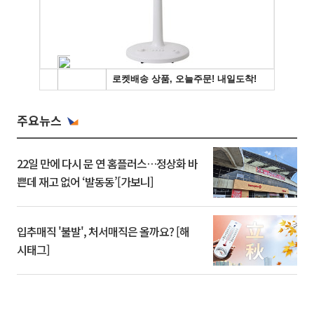
주요뉴스
22일 만에 다시 문 연 홈플러스…정상화 바
쁜데 재고 없어 ‘발동동’[가보니]
입추매직 '불발', 처서매직은 올까요? [해
시태그]