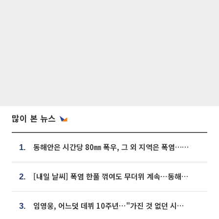
많이 본 뉴스
동해안은 시간당 80㎜ 폭우, 그 외 지역은 폭염…‘극과 극 날씨’
1.
[내일 날씨] 폭염 한풀 꺾여도 무더위 계속⋯동해안 이틀 연속 비
2.
임영웅, 어느덧 데뷔 10주년⋯"가진 것 없던 시절, 내 앞엔 20명의 팬뿐"
3.