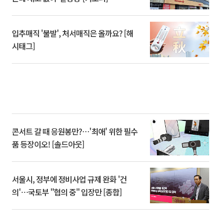
입추매직 '불발', 처서매직은 올까요? [해
시태그]
콘서트 갈 때 응원봉만?⋯'최애' 위한 필수
품 등장이오! [솔드아웃]
서울시, 정부에 정비사업 규제 완화 '건
의'⋯국토부 "협의 중" 입장만 [종합]