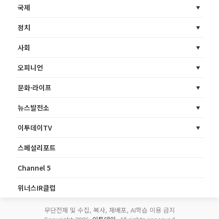
국제
정치
사회
오피니언
문화·라이프
뉴스발전소
이투데이TV
스페셜리포트
Channel 5
위너스IR클럽
무단전재 및 수집, 복사, 재배포, AI학습 이용 금지