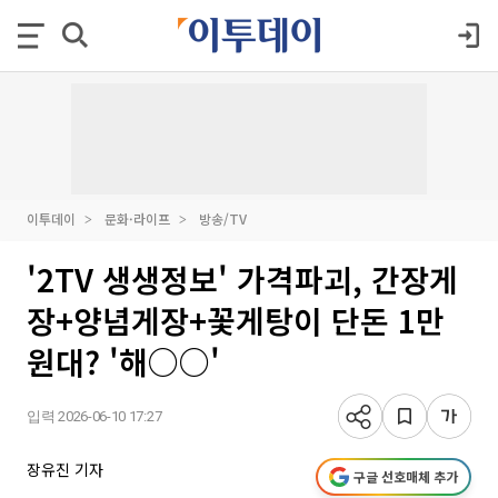
이투데이
문화·라이프
방송/TV
'2TV 생생정보' 가격파괴, 간장게
장+양념게장+꽃게탕이 단돈 1만
원대? '해○○'
입력 2026-06-10 17:27
장유진 기자
구글 선호매체 추가