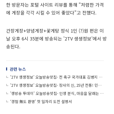
한 방문자는 포털 사이트 리뷰를 통해 "저렴한 가격
에 게장을 각각 시킬 수 있어 좋았다"고 전했다.
간장게장+양념게장+꽃게탕 정식 1인 (?)원 편은 이
날 오후 6시 35분에 방송되는 '2TV 생생정보'에서 방
송된다.
관련 뉴스
'2TV 생생정보' 오늘방송맛집- 전 축구 국가대표 김병지 단골! 푸짐한 백반 맛집 '된○○'
'2TV 생생정보' 오늘방송맛집- 장사의 신, 25년 전통! 민어 정식 맛집 '민○○○'
'생방송 투데이' 오늘방송맛집- 인생 분식, 마음을 달래는 맛! 잔치국수 맛집 '훈○○'
‘경험 無도 환영’ 첫 일자리 도전 설명서