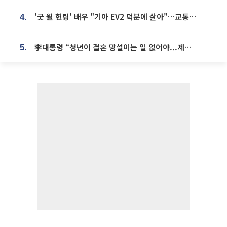
'굿 윌 헌팅' 배우 "기아 EV2 덕분에 살아"…교통사고 후 안전성 극찬
4.
李대통령 “청년이 결혼 망설이는 일 없어야...제도상 불이익 조사”
5.