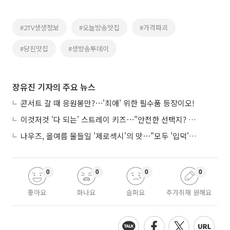
#2TV생생정보
#오늘방송맛집
#가격파괴
#당진맛집
#생방송투데이
장유진 기자의 주요 뉴스
콘서트 갈 때 응원봉만?⋯'최애' 위한 필수품 등장이오!
이것저것 '다 되는' 스트레이 키즈⋯"안전한 선택지? 도전이 재밌죠"
나우즈, 올여름 물들일 '제로섹시'의 맛⋯"모두 '입덕'시킬 것"
0
0
0
0
좋아요
화나요
슬퍼요
추가취재 원해요