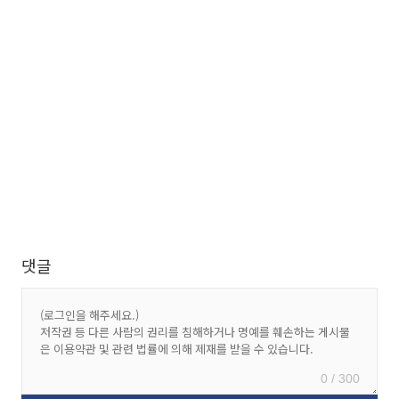
댓글
0 / 300