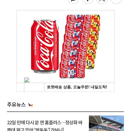
주요뉴스
22일 만에 다시 문 연 홈플러스…정상화 바
쁜데 재고 없어 ‘발동동’[가보니]