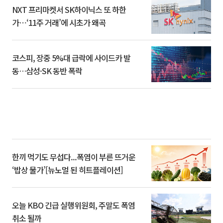
NXT 프리마켓서 SK하이닉스 또 하한
가⋯‘11주 거래’에 시초가 왜곡
코스피, 장중 5%대 급락에 사이드카 발
동…삼성·SK 동반 폭락
한끼 먹기도 무섭다...폭염이 부른 뜨거운
‘밥상 물가’[뉴노멀 된 히트플레이션]
오늘 KBO 긴급 실행위원회, 주말도 폭염
취소 될까