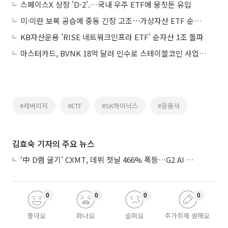
스페이스X 상장 'D-2'.…국내 우주 ETF에 뭉칫돈 유입
미·이란 보복 공습에 중동 긴장 고조⋯가상자산 ETF 순유출 계속
KB자산운용 'RISE 네트워크인프라 ETF' 순자산 1조 돌파
마스터카드, BVNK 18억 달러 인수로 스테이블코인 사업 본격 확장
#레버리지
#ETF
#SK하이닉스
#운용사
김효숙 기자의 주요 뉴스
‘中 D램 굴기’ CXMT, 데뷔 첫날 466% 폭등…G2 AI 패권 ‘쩐의 전쟁’
0
0
0
0
좋아요
화나요
슬퍼요
추가취재 원해요