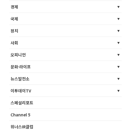
경제
국제
정치
사회
오피니언
문화·라이프
뉴스발전소
이투데이TV
스페셜리포트
Channel 5
위너스IR클럽