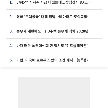
3445억 자사주 지급 마쳤는데...삼성전자 DX노조, 뒤늦은 '떼쓰기 집회'
1.
영끌 '주택공급' 대책 임박⋯비아파트·도심복합까지 총동원
2.
종부세 개편에도…1·3주택 종부세 격차 2028년부터 확대
3.
바다 태운 폭염에…회 한 접시도 ‘히트플레이션’
4.
이란, 미국에 호르무즈 합의 조건 제시…美 “경기 아직 안 끝나” [종합]
5.