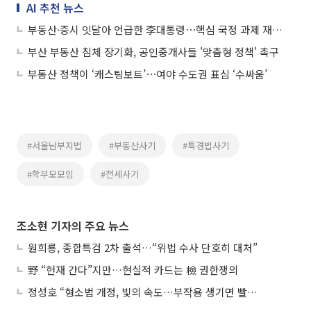
AI 추천 뉴스
부동산·증시 잇달아 언급한 李대통령⋯핵심 국정 과제 재강조
부산 부동산 침체 장기화, 공인중개사들 '맞춤형 정책' 촉구
부동산 정책이 ‘캐스팅보트’⋯여야 수도권 표심 ‘수싸움’
#서울남부지법
#부동산사기
#특경법사기
#학부모모임
#전세사기
조소현 기자의 주요 뉴스
원희룡, 종합특검 2차 출석…“위법 수사 단호히 대처”
野 “헌재 간다”지만…현실적 카드는 檢 권한쟁의
정성호 “형소법 개정, 빛의 속도…부작용 생기면 빨리 고쳐야”