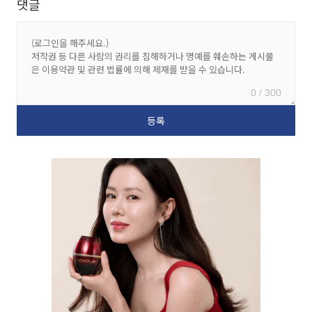
댓글
0 / 300