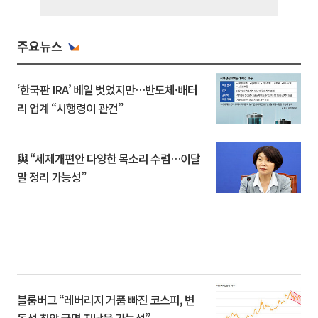
주요뉴스
‘한국판 IRA’ 베일 벗었지만…반도체·배터
리 업계 “시행령이 관건”
與 “세제개편안 다양한 목소리 수렴…이달
말 정리 가능성”
블룸버그 “레버리지 거품 빠진 코스피, 변