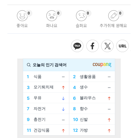
0
0
0
0
좋아요
화나요
슬퍼요
추가취재 원해요