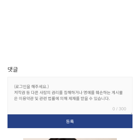
댓글
0 / 300