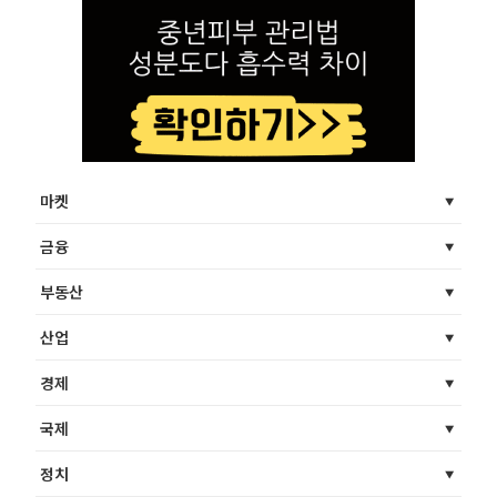
마켓
금융
부동산
산업
경제
국제
정치