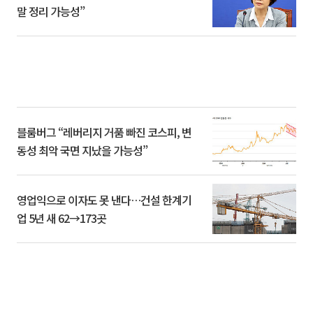
말 정리 가능성”
블룸버그 “레버리지 거품 빠진 코스피, 변
동성 최악 국면 지났을 가능성”
영업익으로 이자도 못 낸다…건설 한계기
업 5년 새 62→173곳