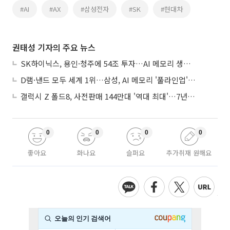
#AI
#AX
#삼성전자
#SK
#현대차
권태성 기자의 주요 뉴스
SK하이닉스, 용인·청주에 54조 투자…AI 메모리 생산기지 키운다
D램·낸드 모두 세계 1위…삼성, AI 메모리 '풀라인업'으로 승부
갤럭시 Z 폴드8, 사전판매 144만대 '역대 최대'…7년만에 갤노트10 기록 넘어
0
0
0
0
좋아요
화나요
슬퍼요
추가취재 원해요