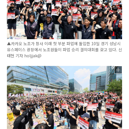
▲카카오 노조가 창사 이래 첫 부분 파업에 돌입한 10일 경기 성남시
유스페이스 광장에서 노조원들이 파업 승리 결의대회를 갖고 있다. 신
태현 기자 holjjak@