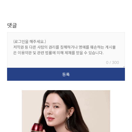
댓글
0 / 300