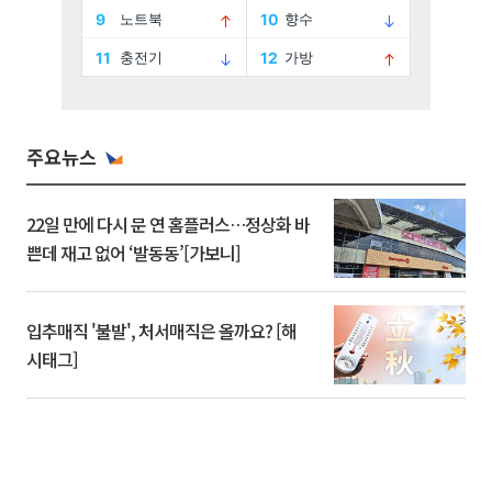
주요뉴스
22일 만에 다시 문 연 홈플러스…정상화 바
쁜데 재고 없어 ‘발동동’[가보니]
입추매직 '불발', 처서매직은 올까요? [해
시태그]