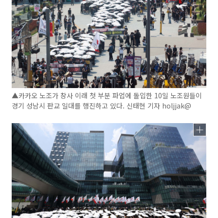
▲카카오 노조가 창사 이래 첫 부분 파업에 돌입한 10일 노조원들이
경기 성남시 판교 일대를 행진하고 있다. 신태현 기자 holjjak@