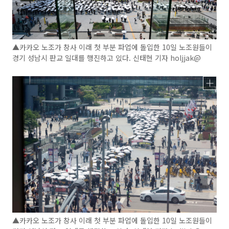
▲카카오 노조가 창사 이래 첫 부분 파업에 돌입한 10일 노조원들이
경기 성남시 판교 일대를 행진하고 있다. 신태현 기자 holjjak@
▲카카오 노조가 창사 이래 첫 부분 파업에 돌입한 10일 노조원들이