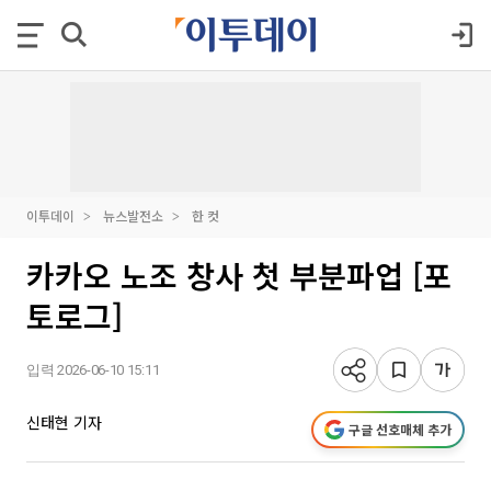
이투데이
뉴스발전소
한 컷
카카오 노조 창사 첫 부분파업 [포
토로그]
입력 2026-06-10 15:11
신태현 기자
구글 선호매체 추가