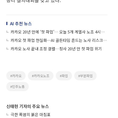
승리 결의대회를 갖고 있다.
AI 추천 뉴스
카카오 20년 만에 ‘첫 파업’… 오늘 5개 계열사 노조 4시간 부분 파업
카카오 첫 파업 현실화⋯AI 골든타임 흔드는 노사 리스크 전면전
카카오 노사 끝내 조정 결렬…창사 20년 만 첫 파업 위기
#카카오
#카카오노조
#파업
#부분파업
#민주노총
신태현 기자의 주요 뉴스
극한 폭염의 붉은 마침표