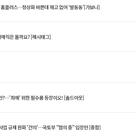
연 홈플러스…정상화 바쁜데 재고 없어 ‘발동동’[가보니]
서매직은 올까요? [해시태그]
?⋯'최애' 위한 필수품 등장이오! [솔드아웃]
업 규제 완화 '건의'⋯국토부 "협의 중" 입장만 [종합]