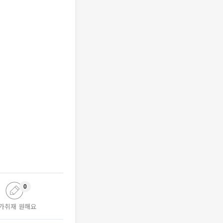
0
가취재 원해요