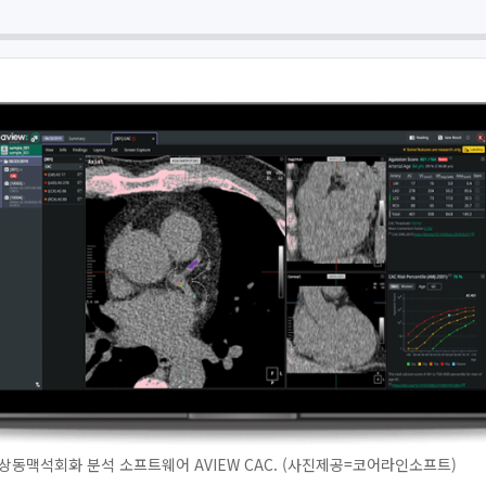
관상동맥석회화 분석 소프트웨어 AVIEW CAC. (사진제공=코어라인소프트)