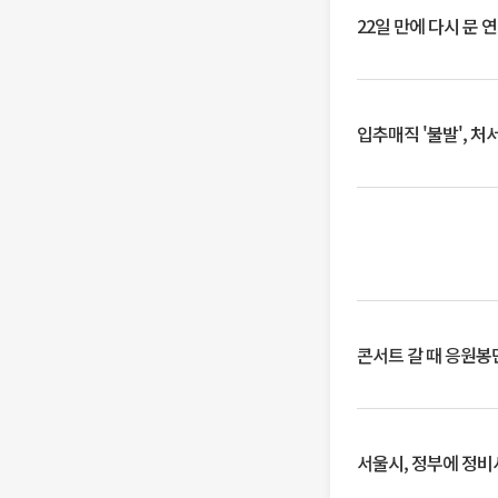
22일 만에 다시 문 
입추매직 '불발', 처
콘서트 갈 때 응원봉만
서울시, 정부에 정비사