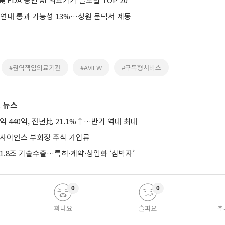
 연내 통과 가능성 13%…상원 문턱서 제동
#권역책임의료기관
#AVIEW
#구독형서비스
 뉴스
익 440억, 전년比 21.1%↑…반기 역대 최대
미사이언스 부회장 주식 가압류
1.8조 기술수출…특허·계약·상업화 ‘삼박자’
0
0
화나요
슬퍼요
추