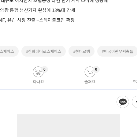
억 대규모 이차전지 조립공정 라인 턴키 계약 소식에 상승세
태양광 통합 생산기지 완성에 13%대 강세
F, 유럽 시장 진출∙∙∙스테이블코인 확장
로스페이스
#한화에어로스페이스
#현대로템
#미국이란무력충돌
0
0
화나요
슬퍼요
추