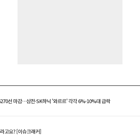
6270선 마감…삼전·SK하닉 '와르르' 각각 6%·10%대 급락
 깨라고요? [이슈크래커]