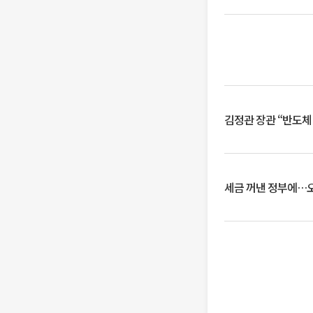
김정관 장관 “반도체
세금 꺼낸 정부에…오