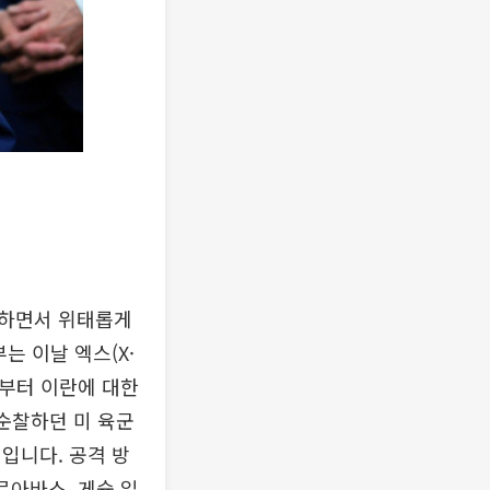
표하면서 위태롭게
는 이날 엑스(X·
시부터 이란에 대한
순찰하던 미 육군
입니다. 공격 방
르아바스, 게슘 일