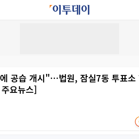
에 공습 개시"⋯법원, 잠실7동 투표소
 주요뉴스]