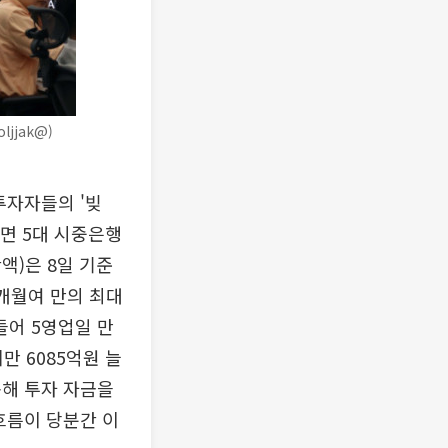
jjak@)
투자자들의 '빚
르면 5대 시중은행
액)은 8일 기준
7개월여 만의 최대
들어 5영업일 만
만 6085억원 늘
용해 투자 자금을
흐름이 당분간 이