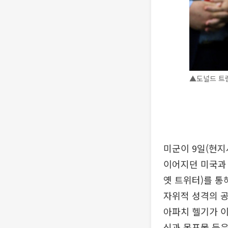
▲도널드 트럼
미군이 9일(현
이어지던 미국과 
옛 트위터)를 통
자위적 성격의 공
아파치 헬기가 이
식과 목표물 등은