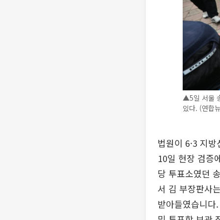
▲5일 서울 
있다. (연합
법원이 6·3 지
10일 현장 검증
당 투표소였던 송
서 김 부장판사
받아들였습니다. 
및 투표함 보관 