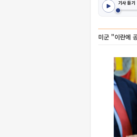
기사 듣기
미군 "이란에 