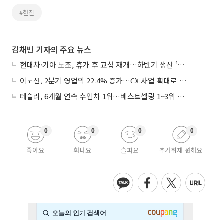
#한진
김채빈 기자의 주요 뉴스
현대차·기아 노조, 휴가 후 교섭 재개…하반기 생산 ‘분수령’
이노션, 2분기 영업익 22.4% 증가…CX 사업 확대로 성장세 지속
테슬라, 6개월 연속 수입차 1위…베스트셀링 1~3위 싹쓸이
0
0
0
0
좋아요
화나요
슬퍼요
추가취재 원해요