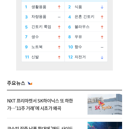
주요뉴스
NXT 프리마켓서 SK하이닉스 또 하한
가⋯‘11주 거래’에 시초가 왜곡
코스피 장중 낙폭 확대에 '매도 사이드