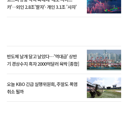
카'…외인 2.8조'팔자'· 개인 3.1조 '사자'
반도체 날개 달고 날았다⋯'역대급' 상반
기 경상수지 흑자 2000억달러 육박 [종합]
오늘 KBO 긴급 실행위원회, 주말도 폭염
취소 될까