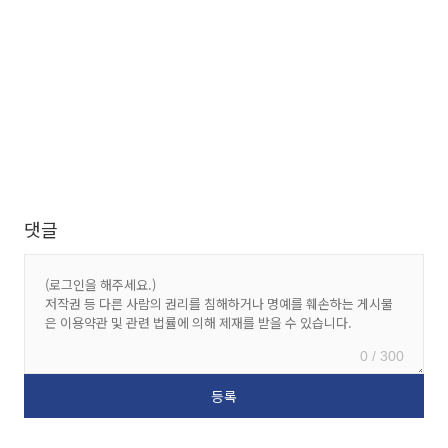
댓글
0 / 300