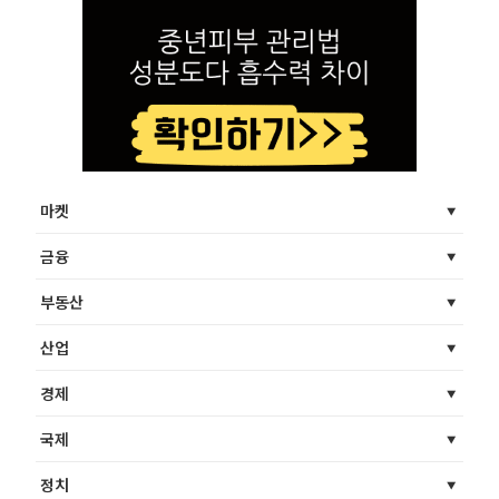
마켓
금융
부동산
산업
경제
국제
정치