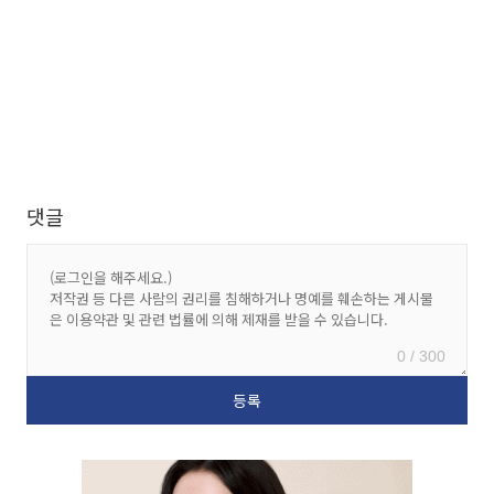
댓글
0 / 300