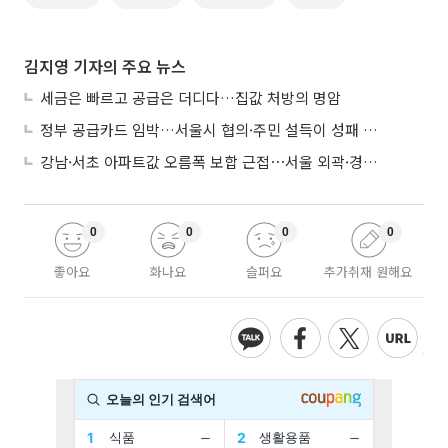
김지영 기자의 주요 뉴스
세금은 빠르고 공급은 더디다…집값 처방의 명암
정부 공급카드 임박…서울시 협의·주민 설득이 성패 가른다
강남·서초 아파트값 오름폭 보합 근접⋯서울 외곽·경기 남부 중심 매수세
0
0
0
0
좋아요
화나요
슬퍼요
추가취재 원해요