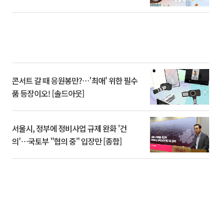
콘서트 갈 때 응원봉만?⋯'최애' 위한 필수
품 등장이오! [솔드아웃]
서울시, 정부에 정비사업 규제 완화 '건
의'⋯국토부 "협의 중" 입장만 [종합]