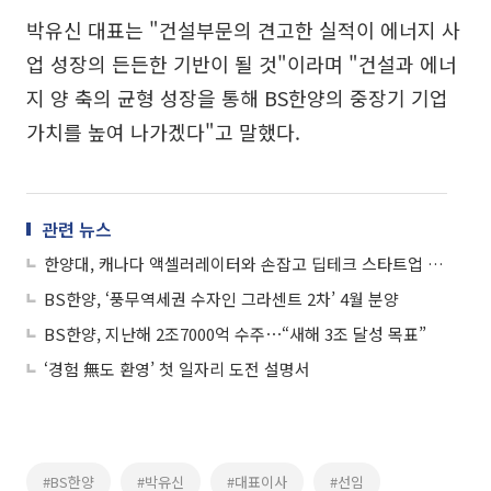
박유신 대표는 "건설부문의 견고한 실적이 에너지 사
업 성장의 든든한 기반이 될 것"이라며 "건설과 에너
지 양 축의 균형 성장을 통해 BS한양의 중장기 기업
가치를 높여 나가겠다"고 말했다.
관련 뉴스
한양대, 캐나다 액셀러레이터와 손잡고 딥테크 스타트업 북미 진출 지원
BS한양, ‘풍무역세권 수자인 그라센트 2차’ 4월 분양
BS한양, 지난해 2조7000억 수주⋯“새해 3조 달성 목표”
‘경험 無도 환영’ 첫 일자리 도전 설명서
#BS한양
#박유신
#대표이사
#선임