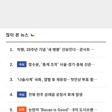
많이 본 뉴스
빅뱅, 20주년 기념 '새 뱅봉' 선보인다⋯콘서트 앞두고 팝업 개최
1.
합수본, '통계 조작' 서울·경기·충북 선관위 등 추가 압수수색
속보
2.
‘나솔사계’ 국화, 결별 후 재등장⋯첫인상 투표 휩쓸고 ‘인기녀’ 등극
3.
전북 완주 삼례읍 공장서 화재 발생
속보
4.
논란의 'Busan is Good'…8억 도시브랜드, 용산 대통령실 CI 업체가 수행
단독
5.