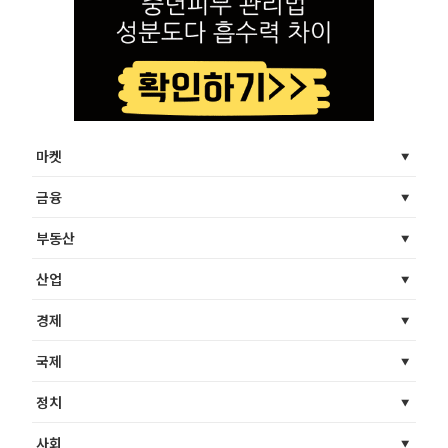
마켓
금융
부동산
산업
경제
국제
정치
사회