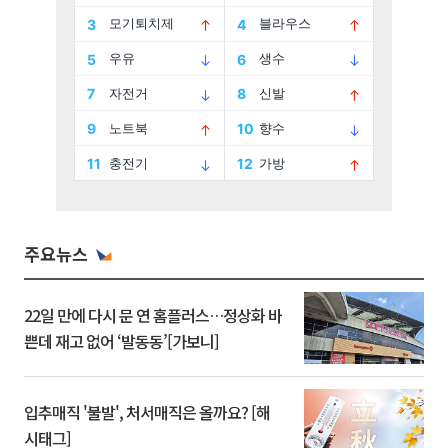
주요뉴스
22일 만에 다시 문 연 홈플러스…정상화 바
쁜데 재고 없어 ‘발동동’[가보니]
입추매직 '불발', 처서매직은 올까요? [해
시태그]