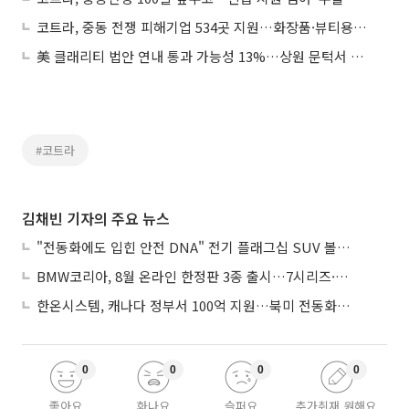
코트라, 중동 전쟁 피해기업 534곳 지원…화장품·뷰티용품 多
美 클래리티 법안 연내 통과 가능성 13%…상원 문턱서 제동
#코트라
김채빈 기자의 주요 뉴스
"전동화에도 입힌 안전 DNA" 전기 플래그십 SUV 볼보 'EX90'
BMW코리아, 8월 온라인 한정판 3종 출시…7시리즈·X7·M340i 투어링
한온시스템, 캐나다 정부서 100억 지원…북미 전동화 시장 가속
0
0
0
0
좋아요
화나요
슬퍼요
추가취재 원해요