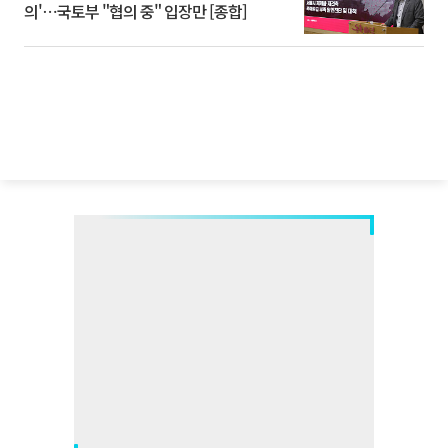
의'⋯국토부 "협의 중" 입장만 [종합]