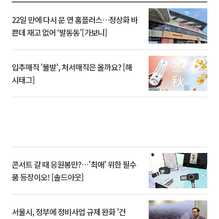
22일 만에 다시 문 연 홈플러스…정상화 바
쁜데 재고 없어 ‘발동동’[가보니]
입추매직 '불발', 처서매직은 올까요? [해
시태그]
콘서트 갈 때 응원봉만?⋯'최애' 위한 필수
품 등장이오! [솔드아웃]
서울시, 정부에 정비사업 규제 완화 '건