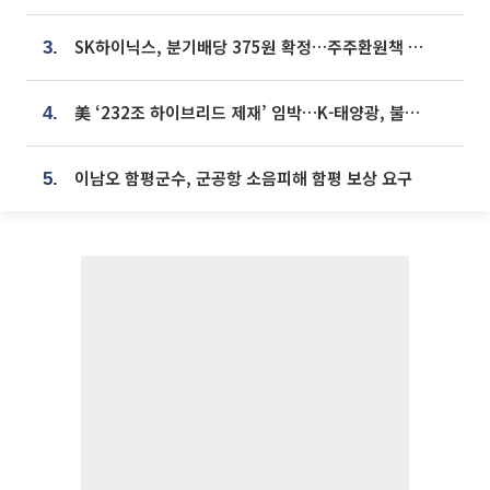
SK하이닉스, 분기배당 375원 확정…주주환원책 9월로 앞당겨 발표
3.
美 ‘232조 하이브리드 제재’ 임박…K-태양광, 불확실성 털고 날개 다나
4.
이남오 함평군수, 군공항 소음피해 함평 보상 요구
5.