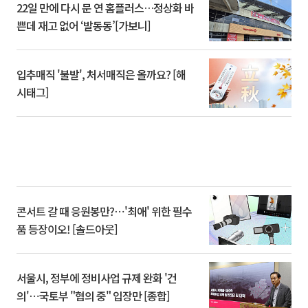
22일 만에 다시 문 연 홈플러스…정상화 바
쁜데 재고 없어 ‘발동동’[가보니]
입추매직 '불발', 처서매직은 올까요? [해
시태그]
콘서트 갈 때 응원봉만?⋯'최애' 위한 필수
품 등장이오! [솔드아웃]
서울시, 정부에 정비사업 규제 완화 '건
의'⋯국토부 "협의 중" 입장만 [종합]