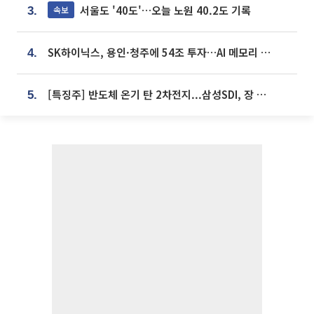
서울도 '40도'…오늘 노원 40.2도 기록
속보
3.
SK하이닉스, 용인·청주에 54조 투자…AI 메모리 생산기지 키운다
4.
[특징주] 반도체 온기 탄 2차전지...삼성SDI, 장 초반 7% 넘게 껑충
5.