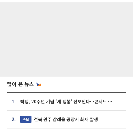
많이 본 뉴스
빅뱅, 20주년 기념 '새 뱅봉' 선보인다⋯콘서트 앞두고 팝업 개최
1.
전북 완주 삼례읍 공장서 화재 발생
속보
2.