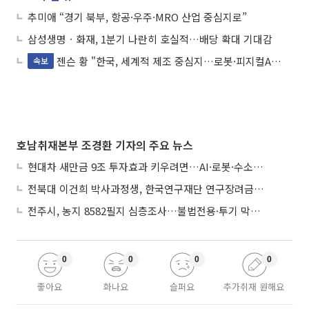
추미애 “경기 북부, 항공·우주·MRO 산업 중심지로”
삼성생명ㆍ화재, 1분기 나란히 호실적…배당 확대 기대감
젠슨 황 "한국, 세계적 제조 중심지…로봇·피지컬AI 적용 가능"
속보
호남취재본부 조경환 기자의 주요 뉴스
현대차 새만금 9조 투자효과 키우려면…AI·로봇·수소 공공기관 집적화 시급
전북대 이건희 박사과정생, 한국연구재단 연구장려금 선정
전주시, 농지 8582필지 심층조사…불법전용·투기 막는다
0
0
0
0
좋아요
화나요
슬퍼요
추가취재 원해요