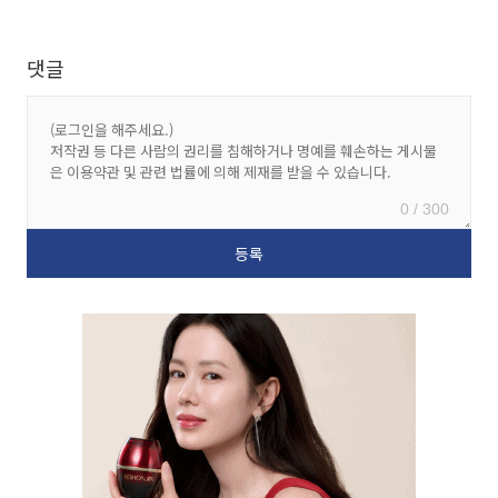
댓글
0 / 300