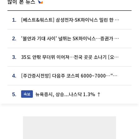
많이 본 뉴스
[베스트&워스트] 삼성전자·SK하이닉스 밀린 한 주…상상인증권은 85% 급등
1.
'불안과 기대 사이' 널뛰는 SK하이닉스…증권가 "HBM4·LTA 기반 펀터멘털 견고"
2.
35도 안팎 무더위 이어져…전국 곳곳 소나기 [오늘 날씨]
3.
[주간증시전망] 다음주 코스피 6000~7000⋯“外人 수급은 정책이 변수”
4.
뉴욕증시, 상승...나스닥 1.3% ↑
속보
5.