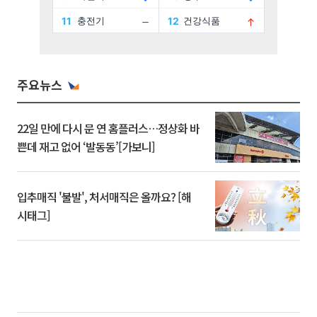
주요뉴스
22일 만에 다시 문 연 홈플러스…정상화 바
쁜데 재고 없어 ‘발동동’[가보니]
입추매직 '불발', 처서매직은 올까요? [해
시태그]