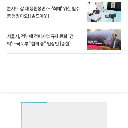
콘서트 갈 때 응원봉만?⋯'최애' 위한 필수
품 등장이오! [솔드아웃]
서울시, 정부에 정비사업 규제 완화 '건
의'⋯국토부 "협의 중" 입장만 [종합]