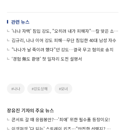
관련 뉴스
'나나 자택' 침입 강도, "오히려 내가 피해자"⋯칼 맞은 소견서 제출 예고
김규리, 나나 이어 강도 피해⋯무단 침입한 40대 남성 자수
"나나가 날 죽이려 했다"던 강도…결국 무고 혐의로 송치
‘경험 無도 환영’ 첫 일자리 도전 설명서
#나나
#강도상해
#모녀
장유진 기자의 주요 뉴스
콘서트 갈 때 응원봉만?⋯'최애' 위한 필수품 등장이오!
이것저것 '다 되는' 스트레이 키즈⋯"안전한 선택지? 도전이 재밌죠"