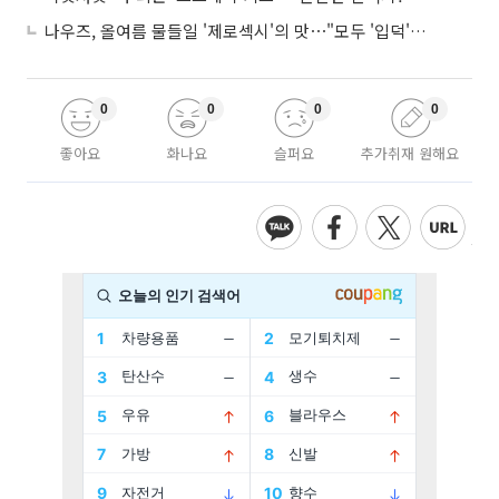
나우즈, 올여름 물들일 '제로섹시'의 맛⋯"모두 '입덕'시킬 것"
0
0
0
0
좋아요
화나요
슬퍼요
추가취재 원해요