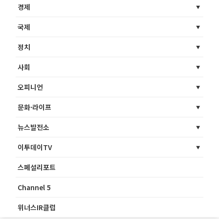
경제
국제
정치
사회
오피니언
문화·라이프
뉴스발전소
이투데이TV
스페셜리포트
Channel 5
위너스IR클럽