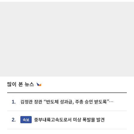
많이 본 뉴스
김정관 장관 “반도체 성과급, 주총 승인 받도록”…상법·자본시장법 개정 시사
1.
중부내륙고속도로서 미상 폭발물 발견
속보
2.