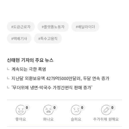
#도급근로자
#플랫폼노동자
#배달라이더
#택배기사
#특수고용직
신태현 기자의 주요 뉴스
계속되는 극한 폭염
지난달 외환보유액 4279억5000만달러, 두달 연속 증가
'무더위에 냉면-막국수 가정간편식 판매 증가'
0
0
0
0
좋아요
화나요
슬퍼요
추가취재 원해요