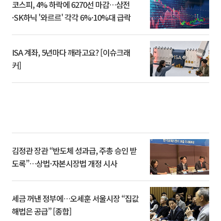
코스피, 4% 하락에 6270선 마감…삼전
·SK하닉 '와르르' 각각 6%·10%대 급락
ISA 계좌, 5년마다 깨라고요? [이슈크래
커]
김정관 장관 “반도체 성과급, 주총 승인 받
도록”…상법·자본시장법 개정 시사
세금 꺼낸 정부에…오세훈 서울시장 “집값
해법은 공급” [종합]