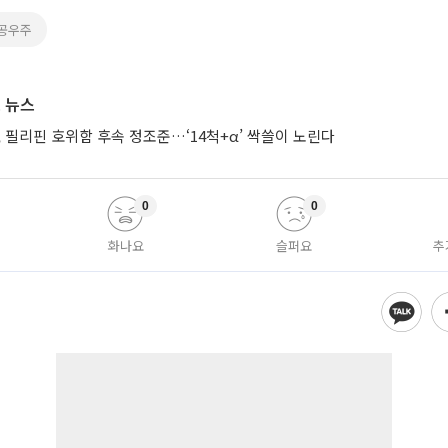
공우주
 뉴스
 필리핀 호위함 후속 정조준…‘14척+α’ 싹쓸이 노린다
0
0
화나요
슬퍼요
추