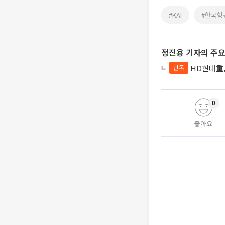
#KAI
#한국항
정진용 기자의 주요
HD현대重,
단독
0
좋아요