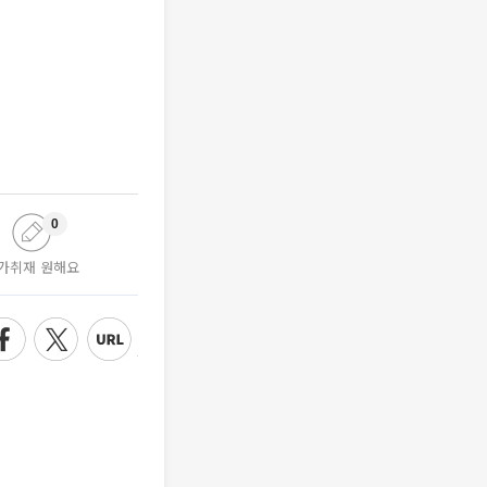
0
가취재 원해요