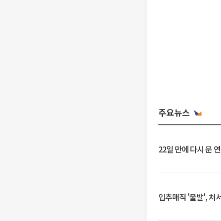
주요뉴스
22일 만에 다시 문 
입추매직 '불발', 처