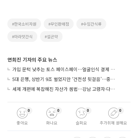
#한국소비자원
#무인판매점
#수입간식류
#마라맛간식
#설곤약
연희진 기자의 주요 뉴스
가입 문턱 낮추는 토스 페이스페이⋯얼굴인식 결제 확산 속도낸다
5대 은행, 상반기 9조 벌었지만 ‘건전성 뒷걸음’⋯중기대출 문턱 높아지나
세제 개편에 복잡해진 자산가 셈법⋯강남 고령자·다주택자 ‘자산재편 고심’
0
0
0
0
좋아요
화나요
슬퍼요
추가취재 원해요