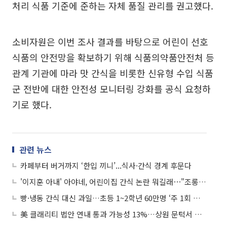
처리 식품 기준에 준하는 자체 품질 관리를 권고했다.
소비자원은 이번 조사 결과를 바탕으로 어린이 선호
식품의 안전망을 확보하기 위해 식품의약품안전처 등
관계 기관에 마라 맛 간식을 비롯한 신유형 수입 식품
군 전반에 대한 안전성 모니터링 강화를 공식 요청하
기로 했다.
관련 뉴스
카페부터 버거까지 ‘한입 끼니’...식사·간식 경계 후문다
'이지훈 아내' 아야네, 어린이집 간식 논란 뭐길래⋯"조롱 대상 돼 속상"
빵·냉동 간식 대신 과일…초등 1~2학년 60만명 ‘주 1회 과일간식’
美 클래리티 법안 연내 통과 가능성 13%…상원 문턱서 제동