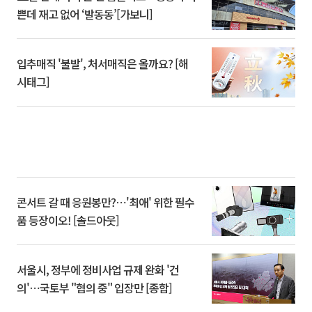
쁜데 재고 없어 ‘발동동’[가보니]
입추매직 '불발', 처서매직은 올까요? [해
시태그]
콘서트 갈 때 응원봉만?⋯'최애' 위한 필수
품 등장이오! [솔드아웃]
서울시, 정부에 정비사업 규제 완화 '건
의'⋯국토부 "협의 중" 입장만 [종합]