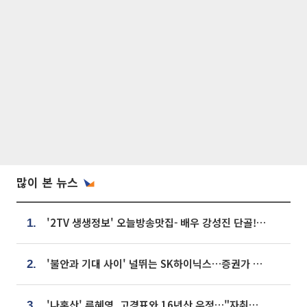
많이 본 뉴스
'2TV 생생정보' 오늘방송맛집- 배우 강성진 단골! 쌀국수ㆍ푸팟퐁 커리 맛집 '블○○○'
1.
'불안과 기대 사이' 널뛰는 SK하이닉스…증권가 "HBM4·LTA 기반 펀터멘털 견고"
2.
'나혼산' 류혜영, 고경표와 16년산 우정…"자취방서 부모님과 마주쳐"
3.