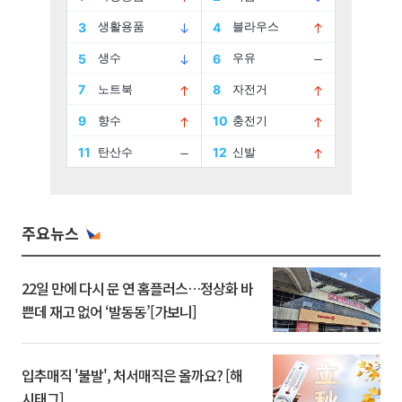
주요뉴스
22일 만에 다시 문 연 홈플러스…정상화 바
쁜데 재고 없어 ‘발동동’[가보니]
입추매직 '불발', 처서매직은 올까요? [해
시태그]