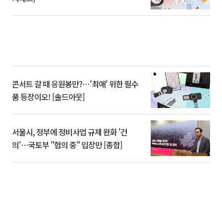
콘서트 갈 때 응원봉만?⋯'최애' 위한 필수
품 등장이오! [솔드아웃]
서울시, 정부에 정비사업 규제 완화 '건
의'⋯국토부 "협의 중" 입장만 [종합]