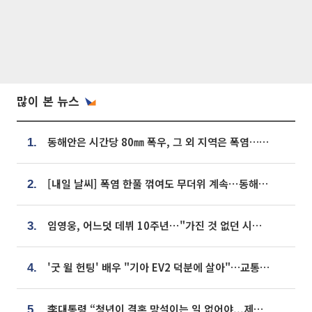
많이 본 뉴스
동해안은 시간당 80㎜ 폭우, 그 외 지역은 폭염…‘극과 극 날씨’
1.
[내일 날씨] 폭염 한풀 꺾여도 무더위 계속⋯동해안 이틀 연속 비
2.
임영웅, 어느덧 데뷔 10주년⋯"가진 것 없던 시절, 내 앞엔 20명의 팬뿐"
3.
'굿 윌 헌팅' 배우 "기아 EV2 덕분에 살아"…교통사고 후 안전성 극찬
4.
李대통령 “청년이 결혼 망설이는 일 없어야...제도상 불이익 조사”
5.