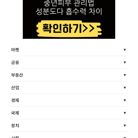
마켓
금융
부동산
산업
경제
국제
정치