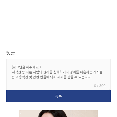
댓글
0 / 300