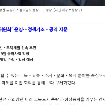
성공한 류경기 서울특별시 중랑구 구청장. (사진 제공 = 중랑구)
전위원회’ 운영…정책기조‧공약 자문
목선‧주택개발 신속 추진
 9월 공약사업 확정
천계획 수립‧확정 예정
감할 수 있는 교육‧교통‧주거‧문화‧복지 분야를 중심으로
 과제를 이번 회의를 통해 보다 구체화했다.
비전은 △희망찬 미래 교육도시 중랑 △성장동력을 키우는 경