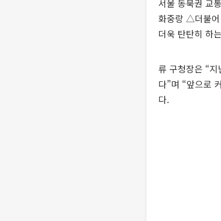
서울 동북권 교통
화중랑 △더불어 
더욱 탄탄히 하는
류 구청장은 “지
다”며 “앞으로
다.