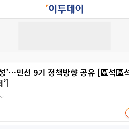
성’…민선 9기 정책방향 공유 [區석區석
’]