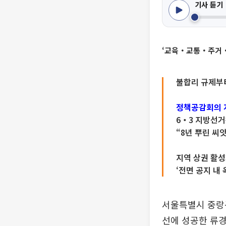
기사 듣기
‘교육‧교통‧주거‧
불합리 규제부터
정책공감회의 
6‧3 지방선거
“8년 뿌린 씨
지역 상권 활
‘전면 공지 내
서울특별시 중랑구
선에 성공한 류