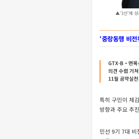
▲‘3선’에 
‘중랑동행 비
GTX-B‧면
의견 수렴 거쳐
11월 공약실
특히 구민이 체
방향과 주요 추진
민선 9기 7대 