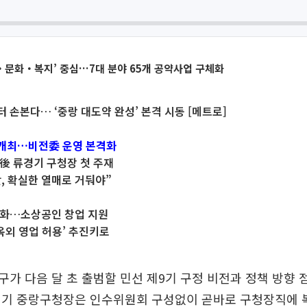
문화‧복지’ 중심…7대 분야 65개 공약사업 구체화
 손본다… ‘중랑 대도약 완성’ 본격 시동 [메트로]
개최…비전委 운영 본격화
後 류경기 구청장 첫 주재
앗, 확실한 열매로 거둬야”
성화…소상공인 창업 지원
 옥외 영업 허용’ 추진키로
가 다음 달 초 출범할 민선 제9기 구정 비전과 정책 방향 점
경기 중랑구청장은 인수위원회 구성없이 곧바로 구청장직에 