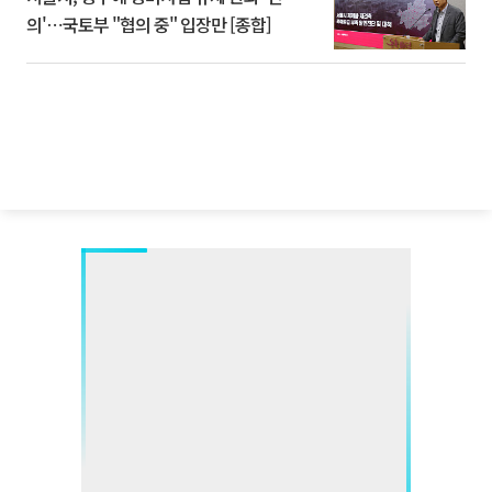
의'⋯국토부 "협의 중" 입장만 [종합]