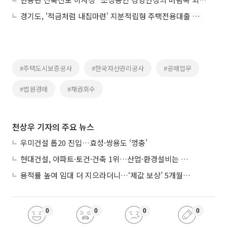
경기도, '적금처럼 내집마련' 지분적립형 주택전용대출 정부에 건의
#주택도시보증공사
#한국자산관리공사
#공매업무
#법원경매
#채권회수
천상우 기자의 주요 뉴스
우미건설 톱20 진입…효성·쌍용도 ‘껑충’
현대건설, 아파트·토건·건축 1위…산업·환경설비는 삼성E&A
용적률 높여 임대 더 지으라더니…‘제값 보상’ 5개월째 국회에 발목
0
0
0
0