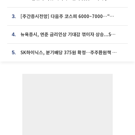
[주간증시전망] 다음주 코스피 6000~7000⋯“外人 수급은 정책이 변수”
3.
뉴욕증시, 연준 금리인상 기대감 꺾이자 상승...S&P500 사상 최고치 [종합]
4.
SK하이닉스, 분기배당 375원 확정…주주환원책 9월로 앞당겨 발표
5.