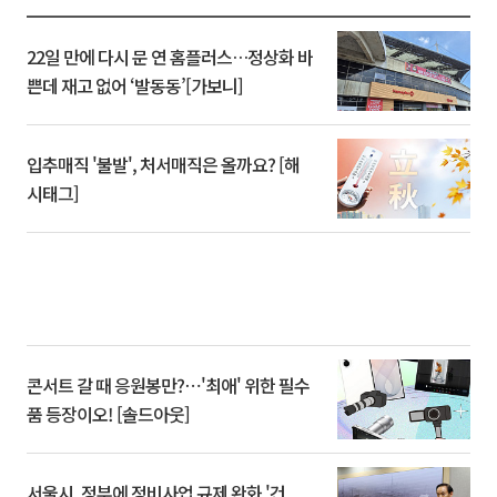
22일 만에 다시 문 연 홈플러스…정상화 바
쁜데 재고 없어 ‘발동동’[가보니]
입추매직 '불발', 처서매직은 올까요? [해
시태그]
콘서트 갈 때 응원봉만?⋯'최애' 위한 필수
품 등장이오! [솔드아웃]
서울시, 정부에 정비사업 규제 완화 '건