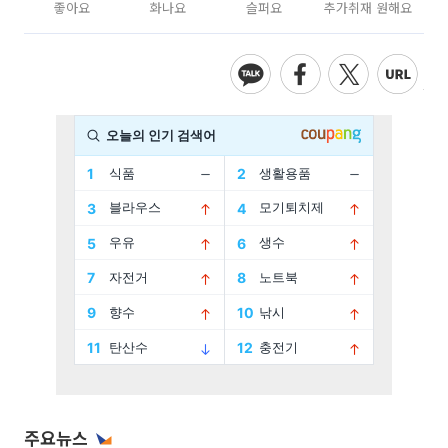
좋아요
화나요
슬퍼요
추가취재 원해요
주요뉴스