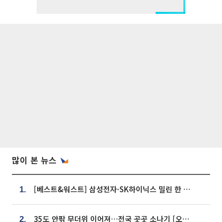
많이 본 뉴스
[베스트&워스트] 삼성전자·SK하이닉스 밀린 한 주…상상인증권은 85% 급등
1.
35도 안팎 무더위 이어져…전국 곳곳 소나기 [오늘 날씨]
2.