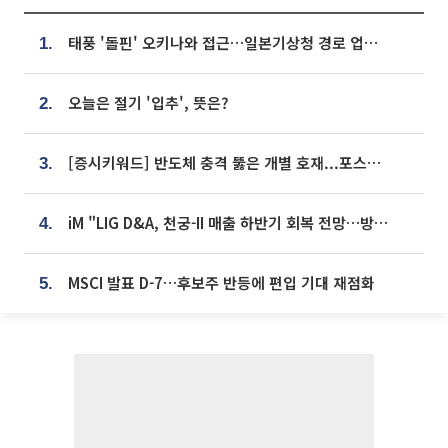
태풍 '돌핀' 오키나와 접근…일본기상청 경로 업데이트
1.
오늘은 절기 '입추', 뜻은?
2.
[증시키워드] 반도체 충격 뚫은 개별 호재...포스코퓨처엠·에코프로·한화솔루션 '눈길'
3.
iM "LIG D&A, 천궁-II 매출 하반기 회복 전망…방산 톱픽 유지"
4.
MSCI 발표 D-7…후보주 반등에 편입 기대 재점화
5.