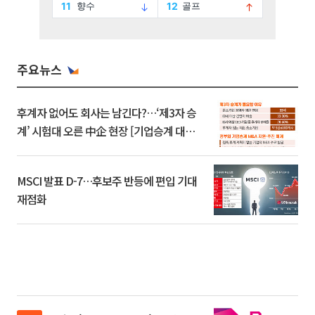
주요뉴스
후계자 없어도 회사는 남긴다?…‘제3자 승
계’ 시험대 오른 中企 현장 [기업승계 대전
환]
MSCI 발표 D-7…후보주 반등에 편입 기대
재점화