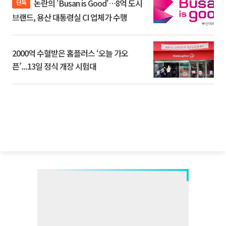
논란의 'Busan is Good'…8억 도시
단독
브랜드, 용산 대통령실 CI 업체가 수행
2000억 수혈받은 홈플러스 ‘오늘 가오
픈’...13일 정식 개장 시험대