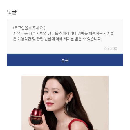
댓글
0 / 300