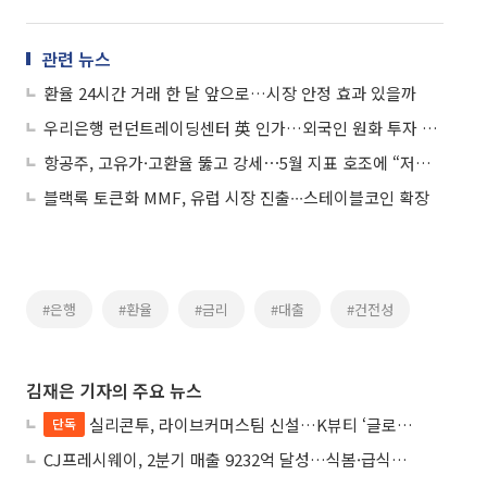
관련 뉴스
환율 24시간 거래 한 달 앞으로…시장 안정 효과 있을까
우리은행 런던트레이딩센터 英 인가…외국인 원화 투자 유치
항공주, 고유가·고환율 뚫고 강세⋯5월 지표 호조에 “저점 매수”
블랙록 토큰화 MMF, 유럽 시장 진출∙∙∙스테이블코인 확장
#은행
#환율
#금리
#대출
#건전성
김재은 기자의 주요 뉴스
실리콘투, 라이브커머스팀 신설…K뷰티 ‘글로벌 라방 판매’ 확대
단독
CJ프레시웨이, 2분기 매출 9232억 달성…식봄·급식사업 성장