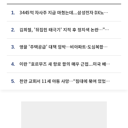
3445억 자사주 지급 마쳤는데...삼성전자 DX노조, 뒤늦은 '떼쓰기 집회'
1.
김희철, '뒤집힌 태극기' 지적 후 정치색 논란…"좌우 떠나 우리나라 국기"
2.
영끌 '주택공급' 대책 임박⋯비아파트·도심복합까지 총동원
3.
이란 “호르무즈 새 항로 합의 매우 근접...미국 배상 먼저”
4.
천안 교회서 11세 아동 사망…“침대에 묶여 있었다” 진술 확보
5.