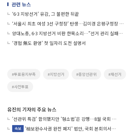
관련 뉴스
‘6·3 지방선거’ 유감, 그 불편한 뒤끝
‘서울시 최초 여성 3선 구청장’ 탄생…김미경 은평구청장 공식 구정 복귀
양대노총, 6·3 지방선거 비판 한목소리…"선거 관리 실패·노동 의제 실종"
‘경험 無도 환영’ 첫 일자리 도전 설명서
#투표용지부족
#지방선거
#중앙선관위
#재선거
#사전투표
유진의 기자의 주요 뉴스
'선관위 특검' 합의했지만 '형소법'은 강행…8월 국회 '입법 2차전' 예고
'檢보완수사권 완전 폐지' 법안, 국회 본회의서 민주당 주도 통과
속보