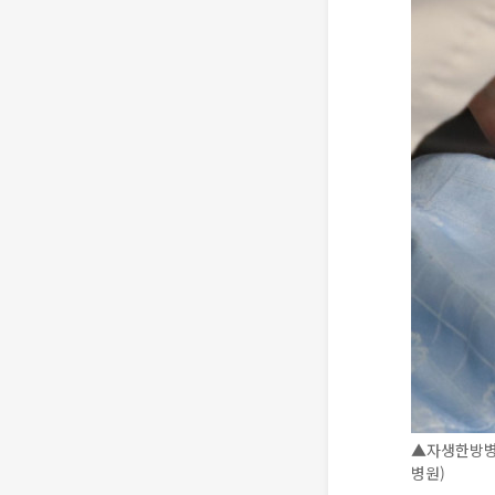
▲자생한방병
병원)