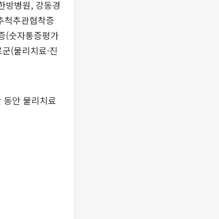
 한방병원, 강동경
요추척추관협착증
통증(숫자통증평가
치료군(물리치료·진
간 동안 물리치료