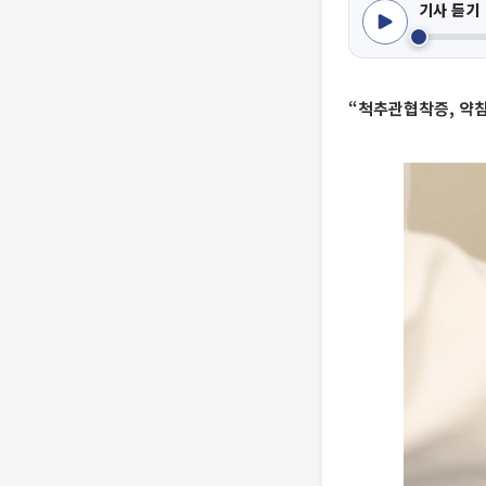
기사 듣기
“척추관협착증, 약