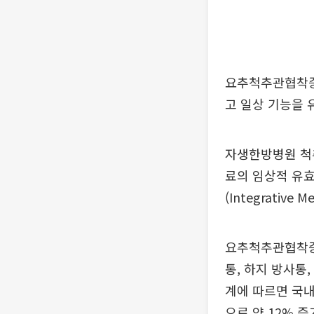
요추척추관협착증 
고 일상 기능을 
자생한방병원 척
료의 임상적 유효
(Integrative
요추척추관협착증
통, 하지 방사통
계에 따르면 국내 
으로 약 12% 증