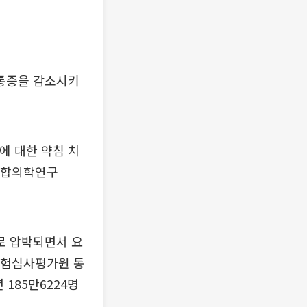
 통증을 감소시키
 대한 약침 치
‘통합의학연구
로 압박되면서 요
강보험심사평가원 통
 185만6224명