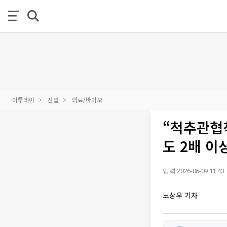
이투데이
산업
의료/바이오
“척추관협
도 2배 이
입력 2026-06-09 11:43
노상우 기자