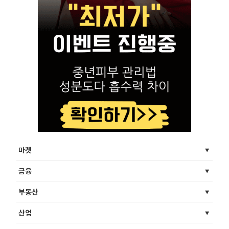
마켓
금융
부동산
산업