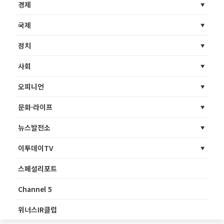
경제
국제
정치
사회
오피니언
문화·라이프
뉴스발전소
이투데이TV
스페셜리포트
Channel 5
위너스IR클럽