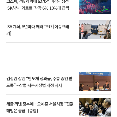
코스피, 4% 하락에 6270선 마감…삼전
·SK하닉 '와르르' 각각 6%·10%대 급락
ISA 계좌, 5년마다 깨라고요? [이슈크래
커]
김정관 장관 “반도체 성과급, 주총 승인 받
도록”…상법·자본시장법 개정 시사
세금 꺼낸 정부에…오세훈 서울시장 “집값
해법은 공급” [종합]