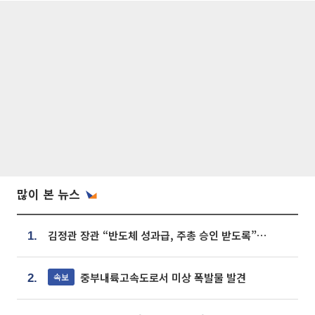
많이 본 뉴스
김정관 장관 “반도체 성과급, 주총 승인 받도록”…상법·자본시장법 개정 시사
1.
중부내륙고속도로서 미상 폭발물 발견
속보
2.