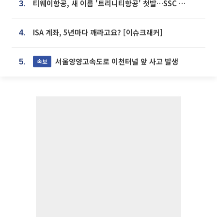
티웨이항공, 새 이름 '트리니티항공' 첫발…SSC 전략 본격화
3.
ISA 계좌, 5년마다 깨라고요? [이슈크래커]
4.
서울양양고속도로 이천터널 앞 사고 발생
속보
5.