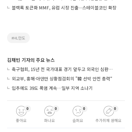
블랙록 토큰화 MMF, 유럽 시장 진출∙∙∙스테이블코인 확장
#HL만도
김채빈 기자의 주요 뉴스
축구협회, 15년 전 국가대표 경기 앞두고 외국인 심판에 ‘성접대’
외교부, 홍해·아덴만 상황점검회의 "韓 선박 안전 총력“
입추에도 39도 폭염 계속…일부 지역 소나기
0
0
0
0
좋아요
화나요
슬퍼요
추가취재 원해요