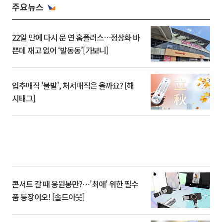
주요뉴스
22일 만에 다시 문 연 홈플러스…정상화 바
쁜데 재고 없어 ‘발동동’[가보니]
입추매직 '불발', 처서매직은 올까요? [해
시태그]
콘서트 갈 때 응원봉만?⋯'최애' 위한 필수
품 등장이오! [솔드아웃]