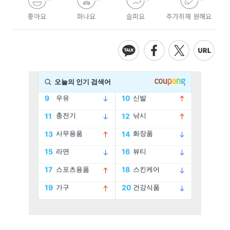
좋아요
화나요
슬퍼요
추가취재 원해요