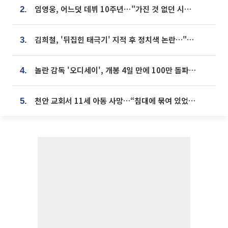
임영웅, 어느덧 데뷔 10주년⋯"가진 것 없던 시절, 내 앞엔 20명의 팬뿐"
2.
김희철, '뒤집힌 태극기' 지적 후 정치색 논란…"좌우 떠나 우리나라 국기"
3.
놀란 감독 '오디세이', 개봉 4일 만에 100만 돌파⋯'왕사남' 보다 빠르다
4.
천안 교회서 11세 아동 사망…“침대에 묶여 있었다” 진술 확보
5.