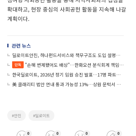
확대하고, 현장 중심의 사회공헌 활동을 지속해 나갈
계획이다.
관련 뉴스
딜로이트안진, 하나펀드서비스와 책무구조도 도입 설명회 개최
"손해 변제됐어도 배상"…한화오션 분식회계 책임, 회사채까지 번졌다
단독
한국딜로이트, 2026년 정기 임원 승진 발표…17명 파트너 승진
美 클래리티 법안 연내 통과 가능성 13%…상원 문턱서 제동
#안진
#딜로이트
0
0
0
0