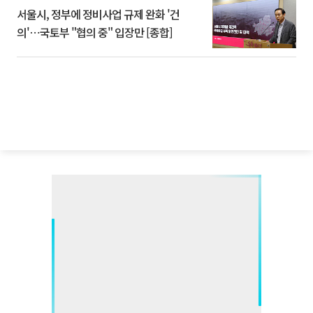
서울시, 정부에 정비사업 규제 완화 '건
의'⋯국토부 "협의 중" 입장만 [종합]