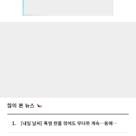
많이 본 뉴스
[내일 날씨] 폭염 한풀 꺾여도 무더위 계속⋯동해안 이틀 연속 비
1.