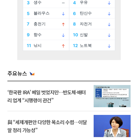
주요뉴스
‘한국판 IRA’ 베일 벗었지만…반도체·배터
리 업계 “시행령이 관건”
與 “세제개편안 다양한 목소리 수렴…이달
말 정리 가능성”