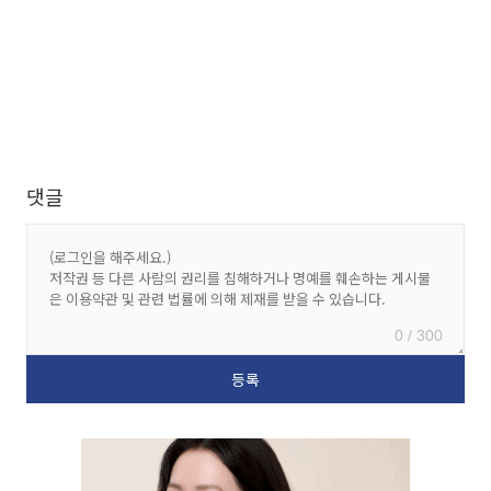
댓글
0 / 300