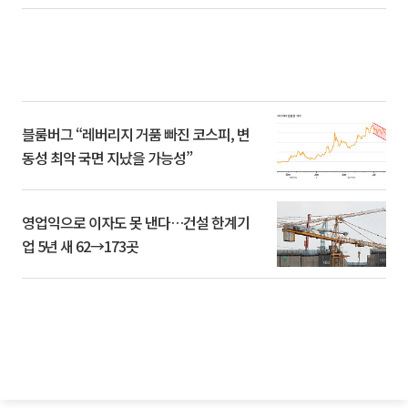
블룸버그 “레버리지 거품 빠진 코스피, 변
동성 최악 국면 지났을 가능성”
영업익으로 이자도 못 낸다…건설 한계기
업 5년 새 62→173곳