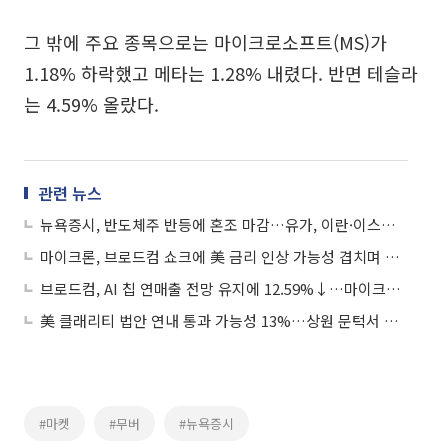
그 밖에 주요 종목으로는 마이크로소프트(MS)가
1.18% 하락했고 메타는 1.28% 내렸다. 반면 테슬라
는 4.59% 올랐다.
관련 뉴스
뉴욕증시, 반도체주 반등에 혼조 마감…유가, 이란·이스라엘 교전 중단에 진정
마이크론, 브로드컴 쇼크에 美 금리 인상 가능성 겹치며 급락
브로드컴, AI 칩 연매출 전망 유지에 12.59%↓…마이크론 7.74%↓
美 클래리티 법안 연내 통과 가능성 13%…상원 문턱서 제동
#마켓
#무버
#뉴욕증시