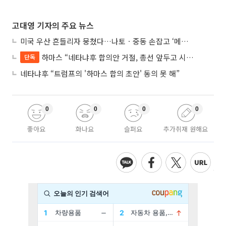
고대영 기자의 주요 뉴스
미국 우산 흔들리자 뭉쳤다…나토ㆍ중동 손잡고 ‘메카 공동방위’ 조약 체결
하마스 “네타냐후 합의안 거절, 총선 앞두고 시간 끌기”
단독
네타냐후 “트럼프의 '하마스 합의 초안' 동의 못 해”
0
0
0
0
좋아요
화나요
슬퍼요
추가취재 원해요