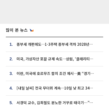
많이 본 뉴스
종부세 개편에도…1·3주택 종부세 격차 2028년부터 확대
1.
미국, 가상자산 포괄 규제 속도…상원, ‘클래리티법’ 9월 절차투표 추진
2.
이란, 미국에 호르무즈 합의 조건 제시…美 “경기 아직 안 끝나” [종합]
3.
[내일 날씨] 전국 무더위 계속…10일 낮 최고 34도 육박
4.
서경덕 교수, 김희철도 분노한 거꾸로 태극기⋯"엉터리는 아냐, 아쉬울 뿐"
5.