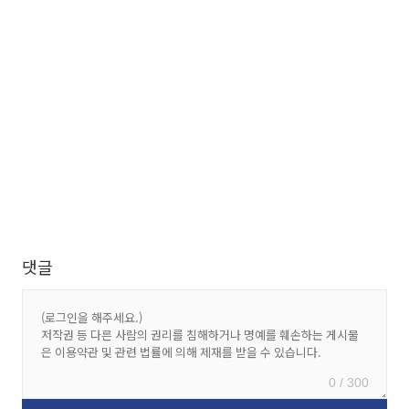
댓글
0 / 300