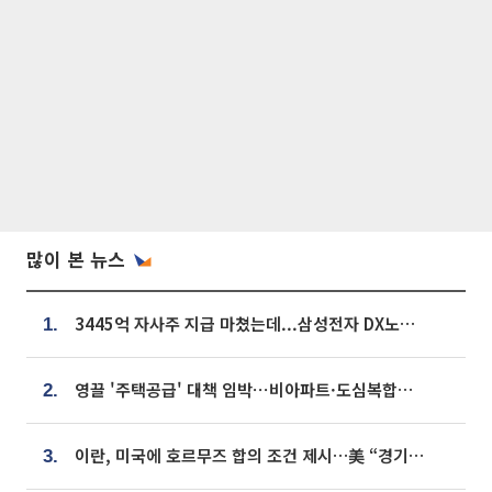
많이 본 뉴스
3445억 자사주 지급 마쳤는데...삼성전자 DX노조, 뒤늦은 '떼쓰기 집회'
1.
영끌 '주택공급' 대책 임박⋯비아파트·도심복합까지 총동원
2.
이란, 미국에 호르무즈 합의 조건 제시…美 “경기 아직 안 끝나” [종합]
3.