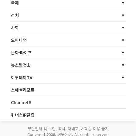
국제
정치
사회
오피니언
문화·라이프
뉴스발전소
이투데이TV
스페셜리포트
Channel 5
위너스IR클럽
무단전재 및 수집, 복사, 재배포, AI학습 이용 금지
Copyright 2006.
이투데이
. All rights reserved