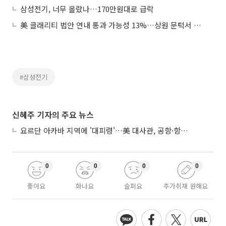
삼성전기, 너무 올랐나…170만원대로 급락
美 클래리티 법안 연내 통과 가능성 13%…상원 문턱서 제동
#삼성전기
신혜주 기자의 주요 뉴스
요르단 아카바 지역에 '대피령'…美 대사관, 공항·항구 접근 금지 권고
0
0
0
0
좋아요
화나요
슬퍼요
추가취재 원해요