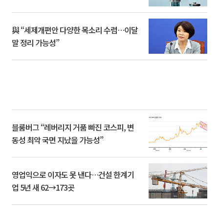
與 “세제개편안 다양한 목소리 수렴…이달
말 정리 가능성”
블룸버그 “레버리지 거품 빠진 코스피, 변
동성 최악 국면 지났을 가능성”
영업익으로 이자도 못 낸다…건설 한계기
업 5년 새 62→173곳