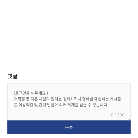
댓글
0 / 300