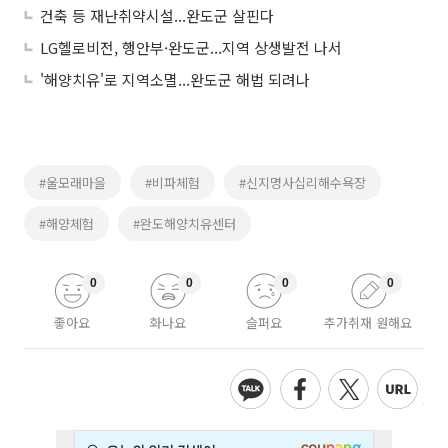
건축 등 재난취약시설...완도군 살핀다
LG헬로비전, 행안부·완도군...지역 상생발전 나서
'해양치유'로 지역소멸...완도군 해법 되려나
#울모래마을
#비파체험
#신지명사십리해수욕장
#해양체험
#완도해양치유센터
0
0
0
0
좋아요
화나요
슬퍼요
추가취재 원해요