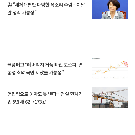
與 “세제개편안 다양한 목소리 수렴…이달
말 정리 가능성”
블룸버그 “레버리지 거품 빠진 코스피, 변
동성 최악 국면 지났을 가능성”
영업익으로 이자도 못 낸다…건설 한계기
업 5년 새 62→173곳