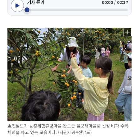
기사 듣기
00:00 / 02:37
▲전남도가 농촌체험휴양마을-완도군 울모래마을로 선정 비파 수확
체험을 하고 있는 모습이다. (사진제공=전남도)