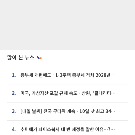
많이 본 뉴스
종부세 개편에도…1·3주택 종부세 격차 2028년부터 확대
1.
미국, 가상자산 포괄 규제 속도…상원, ‘클래리티법’ 9월 절차투표 추진
2.
[내일 날씨] 전국 무더위 계속…10일 낮 최고 34도 육박
3.
추미애가 페이스북서 네 번 재정을 말한 이유…7700억 추경 열쇠는 도의회에
4.