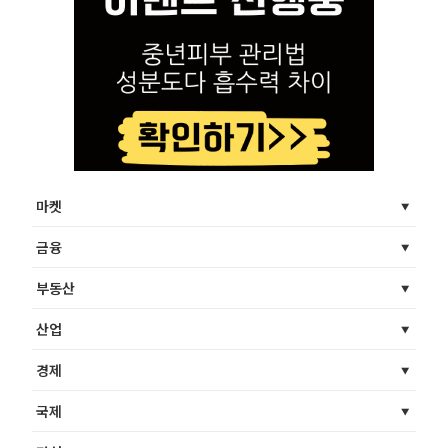
마켓
금융
부동산
산업
경제
국제