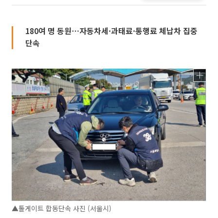
180여 명 동원⋯자동차세·과태료·통행료 체납차 집중
단속
▲톨게이트 합동단속 사진 (서울시)