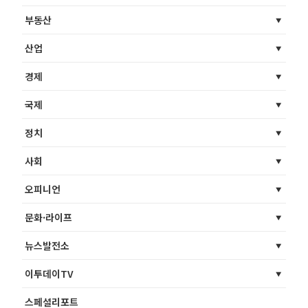
부동산
산업
경제
국제
정치
사회
오피니언
문화·라이프
뉴스발전소
이투데이TV
스페셜리포트