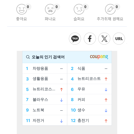
0
0
0
0
좋아요
화나요
슬퍼요
추가취재 원해요