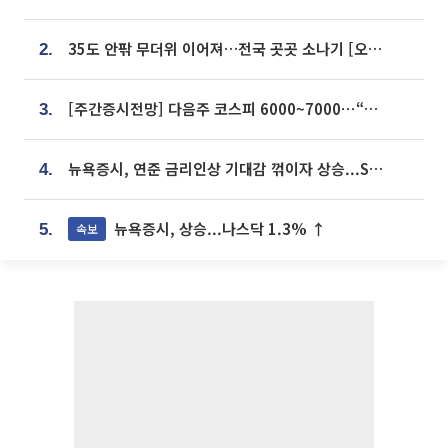
35도 안팎 무더위 이어져…전국 곳곳 소나기 [오늘 날씨]
2.
[주간증시전망] 다음주 코스피 6000~7000⋯“外人 수급은 정책이 변수”
3.
뉴욕증시, 연준 금리인상 기대감 꺾이자 상승...S&P500 사상 최고치 [종합]
4.
뉴욕증시, 상승...나스닥 1.3% ↑
속보
5.