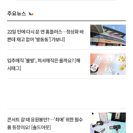
주요뉴스
22일 만에 다시 문 연 홈플러스…정상화 바
쁜데 재고 없어 ‘발동동’[가보니]
입추매직 '불발', 처서매직은 올까요? [해
시태그]
콘서트 갈 때 응원봉만?⋯'최애' 위한 필수
품 등장이오! [솔드아웃]