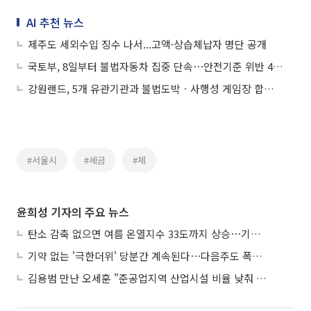
AI 추천 뉴스
제주도 세외수입 징수 나서...고액·상습체납자 명단 공개
국토부, 8일부터 불법자동차 집중 단속⋯안전기준 위반 41% 급증
강원랜드, 5개 유관기관과 불법도박ㆍ사행성 게임장 합동 단속…4곳 적발
#서울시
#세금
#체
윤희성 기자의 주요 뉴스
탄소 감축 없으면 여름 온열지수 33도까지 상승⋯기상청, 2100년 미래전망
기약 없는 '극한더위' 당분간 계속된다⋯다음주도 폭염·열대야 지속
김용범 만난 오세훈 "준공업지역 산업시설 비율 낮춰 공급 늘려야"