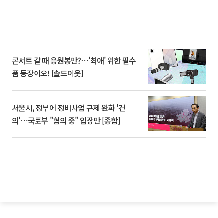
콘서트 갈 때 응원봉만?⋯'최애' 위한 필수
품 등장이오! [솔드아웃]
서울시, 정부에 정비사업 규제 완화 '건
의'⋯국토부 "협의 중" 입장만 [종합]