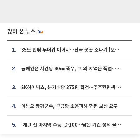
많이 본 뉴스
35도 안팎 무더위 이어져…전국 곳곳 소나기 [오늘 날씨]
1.
동해안은 시간당 80㎜ 폭우, 그 외 지역은 폭염…‘극과 극 날씨’
2.
SK하이닉스, 분기배당 375원 확정…주주환원책 9월로 앞당겨 발표
3.
이남오 함평군수, 군공항 소음피해 함평 보상 요구
4.
'개편 전 마지막 수능' D-100⋯남은 기간 성적 올릴 전략은
5.