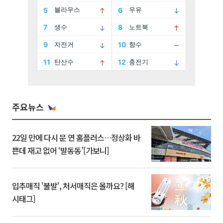
주요뉴스
22일 만에 다시 문 연 홈플러스…정상화 바
쁜데 재고 없어 ‘발동동’[가보니]
입추매직 '불발', 처서매직은 올까요? [해
시태그]