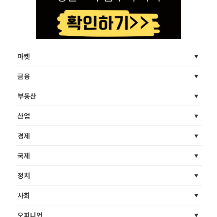
마켓
금융
부동산
산업
경제
국제
정치
사회
오피니언