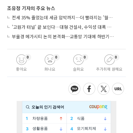
조유정 기자의 주요 뉴스
전세 35% 줄었는데 세금 압박까지⋯더 빨라지는 '월세화'
'고원가 터널' 끝 보인다…대형 건설사, 수익성 대폭 개선
부울경 메가시티 논의 본격화⋯교통망 기대에 하반기 분양시장 '주목'
0
0
0
0
좋아요
화나요
슬퍼요
추가취재 원해요