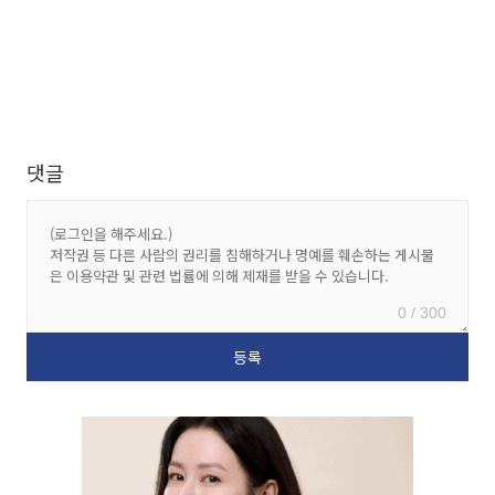
댓글
0 / 300