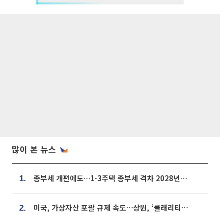
많이 본 뉴스
종부세 개편에도…1·3주택 종부세 격차 2028년부터 확대
1.
미국, 가상자산 포괄 규제 속도…상원, ‘클래리티법’ 9월 절차투표 추진
2.