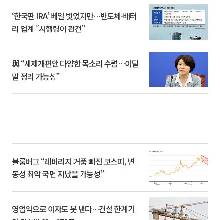
‘한국판 IRA’ 베일 벗었지만…반도체·배터
리 업계 “시행령이 관건”
與 “세제개편안 다양한 목소리 수렴…이달
말 정리 가능성”
블룸버그 “레버리지 거품 빠진 코스피, 변
동성 최악 국면 지났을 가능성”
영업익으로 이자도 못 낸다…건설 한계기