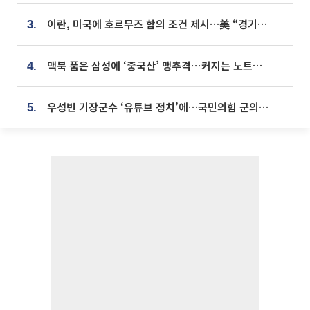
이란, 미국에 호르무즈 합의 조건 제시…美 “경기 아직 안 끝나” [종합]
3.
맥북 품은 삼성에 ‘중국산’ 맹추격⋯커지는 노트북 OLED 시장
4.
우성빈 기장군수 ‘유튜브 정치’에…국민의힘 군의원들 집단 반발
5.