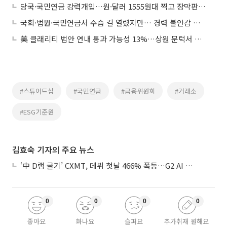
당국·국민연금 강력개입…원·달러 1555원대 찍고 장막판 하락
국회·법원·국민연금서 수습 길 열렸지만… 경력 불안감 해소책 필요③
美 클래리티 법안 연내 통과 가능성 13%…상원 문턱서 제동
#스튜어드십
#국민연금
#금융위원회
#거래소
#ESG기준원
김효숙 기자의 주요 뉴스
‘中 D램 굴기’ CXMT, 데뷔 첫날 466% 폭등…G2 AI 패권 ‘쩐의 전쟁’
0
0
0
0
좋아요
화나요
슬퍼요
추가취재 원해요