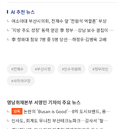
AI 추천 뉴스
여소야대 부산시의회, 전재수 앞 '전원석 역할론' 부상
'지방 주도 성장' 동력 얻은 李 정부…강남 보수 결집이 서울시장 판세 갈랐다
李 청와대 참모 7명 중 5명 당선…하정우·김병욱 고배
#전재수
#부산시정
#인수위원회
#정무라인
#사직야구장
영남취재본부 서영인 기자의 주요 뉴스
논란의 'Busan is Good'…8억 도시브랜드, 용산 대통령실 CI 업체가 수행
단독
인사도, 회계도 무너진 부산테크노파크…감사서 '혈세 유용·인사 뒤집기' 적발