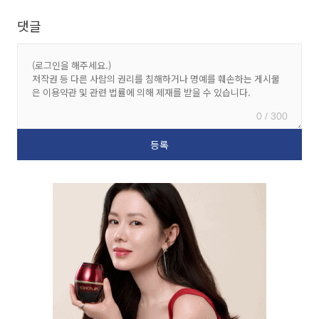
댓글
0 / 300