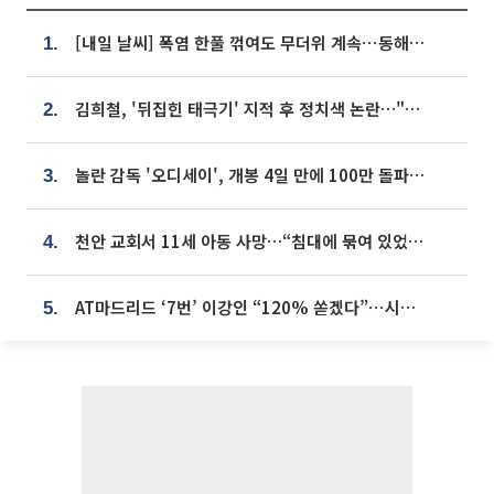
[내일 날씨] 폭염 한풀 꺾여도 무더위 계속⋯동해안 이틀 연속 비
1.
김희철, '뒤집힌 태극기' 지적 후 정치색 논란…"좌우 떠나 우리나라 국기"
2.
놀란 감독 '오디세이', 개봉 4일 만에 100만 돌파⋯'왕사남' 보다 빠르다
3.
천안 교회서 11세 아동 사망…“침대에 묶여 있었다” 진술 확보
4.
AT마드리드 ‘7번’ 이강인 “120% 쏟겠다”⋯시메오네 감독 “필요한 선수”
5.