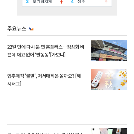
주요뉴스
22일 만에 다시 문 연 홈플러스…정상화 바
쁜데 재고 없어 ‘발동동’[가보니]
입추매직 '불발', 처서매직은 올까요? [해
시태그]