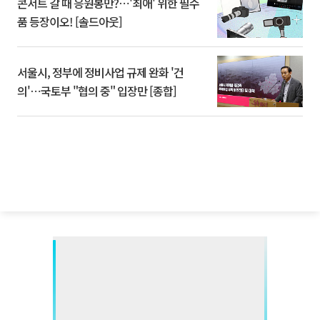
콘서트 갈 때 응원봉만?⋯'최애' 위한 필수
품 등장이오! [솔드아웃]
서울시, 정부에 정비사업 규제 완화 '건
의'⋯국토부 "협의 중" 입장만 [종합]